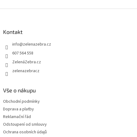
Z
á
p
a
Kontakt
t
info
@
zelenazebra.cz
í
607 564 558
ZelenáZebra.cz
zelenazebracz
Vše o nákupu
Obchodní podmínky
Doprava a platby
Reklamační řád
Odstoupení od smlouvy
Ochrana osobních údajů