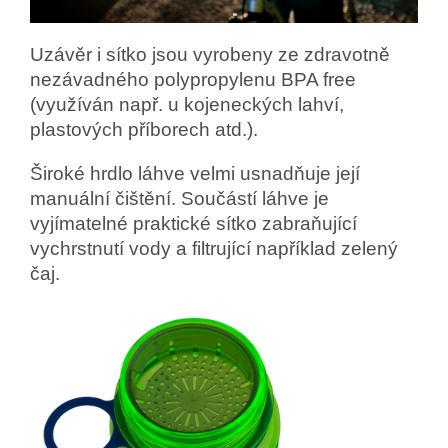
Uzávěr i sítko jsou vyrobeny ze zdravotně
nezávadného polypropylenu BPA free
(využíván např. u kojeneckých lahví,
plastových příborech atd.).
Široké hrdlo láhve velmi usnadňuje její
manuální čištění. Součástí láhve je
vyjímatelné praktické sítko zabraňující
vychrstnutí vody a filtrující například zelený
čaj.