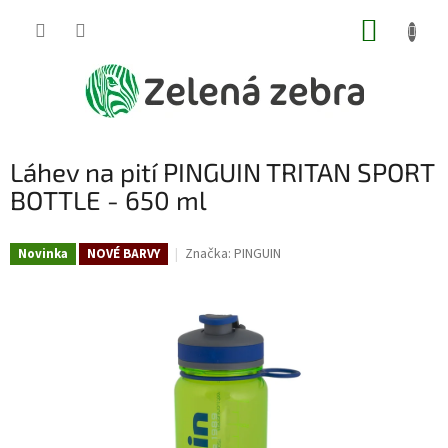
Přejít
NÁKUP
na
obsah
KOŠÍK
Láhev na pití PINGUIN TRITAN SPORT
BOTTLE - 650 ml
Značka:
PINGUIN
Novinka
NOVÉ BARVY