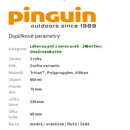
Doplňkové parametry
Láhev na pití z nerez oceli - 24Bottles,
Kategorie
:
OneGreenBottle
Záruka
:
2 roky
EAN
:
Zvolte variantu
Materiál
:
Tritan™, Polypropylen, Silikon
Objem
:
650 ml
Průměr
73 mm
dna
:
výška
220 mm
lahve
:
šířka
55 mm
hrdla
:
Barva
:
modrá / oranžová / žlutá / šedá