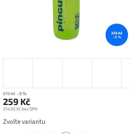
273 Kč
–5 %
273 Kč
–5 %
259 Kč
214,05 Kč bez DPH
Měrná
Zvolte variantu
cena: