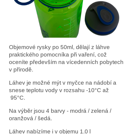
Objemové rysky po 50ml, dělají z láhve
praktického pomocníka při vaření, což
oceníte především na vícedenních pobytech
v přírodě.
Láhev je možné mýt v myčce na nádobí a
snese teplotu vody v rozsahu -10°C až
95°C.
Na výběr jsou 4 barvy - modrá / zelená /
oranžová / šedá.
Láhev nabízíme i v objemu 1.0 l