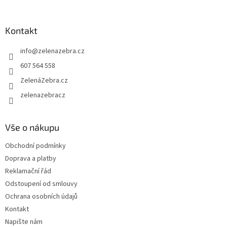
á
p
a
Kontakt
t
info
@
zelenazebra.cz
í
607 564 558
ZelenáZebra.cz
zelenazebracz
Vše o nákupu
Obchodní podmínky
Doprava a platby
Reklamační řád
Odstoupení od smlouvy
Ochrana osobních údajů
Kontakt
Napište nám