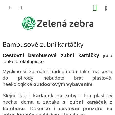
Přejít
NÁKUP
na
obsah
KOŠÍK
Bambusové zubní kartáčky
Cestovní bambusové zubní kartáčky
jsou
.
lehké a ekologické
Myslíme si, že máte-li rádi přírodu, tak si na cestu
do přírody nebudete brát plastové,
neekologické
outdoorovým vybavením.
Stejně tak i
kartáček na zuby
- ten plastový
nechte doma a zabalte si
zubní kartáček z
bambusu
.
Dokonce i
cestovní pouzdro na
zubní kartáček
nabízíme z bambusu...