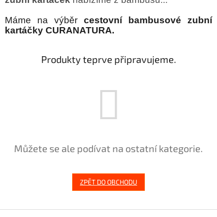
Máme na výběr
cestovní bambusové zubní
kartáčky CURANATURA
.
Produkty teprve připravujeme.
Můžete se ale podívat na ostatní kategorie.
ZPĚT DO OBCHODU
Z