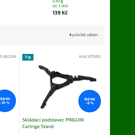
230 g
do 3 dnů
139 Kč
4
položek celkem
d:
601206
Kód:
675092
Tip
156 Kč
152 Kč
–10 %
–8 %
Skládací podstavec PINGUIN
Cartrige Stand