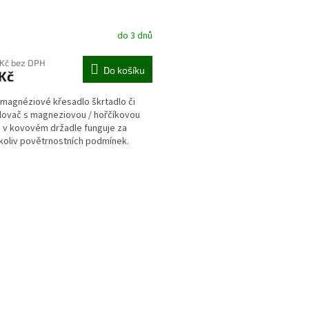
do 3 dnů
 Kč bez DPH
Do košíku
Kč
 magnéziové křesadlo škrtadlo či
ovač s magneziovou / hořčíkovou
 v kovovém držadle funguje za
koliv povětrnostních podmínek.
O
v
l
á
d
a
c
í
p
r
v