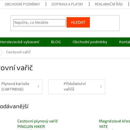
OBCHODNÍ PODMÍNKY
DOPRAVA A PLATBY
REKLAMAČNÍ ŘÁD
HLEDAT
Horolezecké vybavení
BLOG
Obchodní podmínky
Konta
Cestovní vařič
ovní vařič
Plynová kartuše
Příslušenství
(CARTRIDGE)
vařičů
odávanější
Cestovní plynový vařič
Magnéziové kře
PINGUIN HIKER
YATE