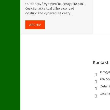
Outdoorové vybavení na cesty PINGUIN -
česká značka kvalitního a cenově
dostupného vybavení na cesty...
ARCHIV
Z
á
p
a
t
Kontakt
í
info
@
607 56
Zelen
zelen