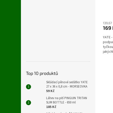
139,67
169 
YATE -
podpal
tyčkou
jakých
Top 10 produktů
Skládací pěnové sedátko YATE
27 x 36 x 0,8 cm - MORSEOVKA
59 Kč
Láhev na pití PINGUIN TRITAN
SLIM BOTTLE - 650 ml
185 Kč