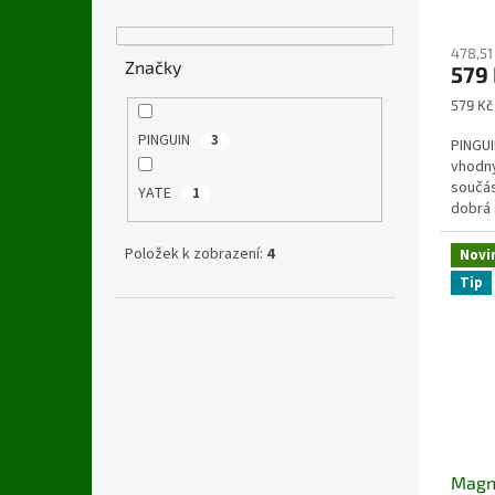
478,51
Značky
579
Měrná
579 Kč 
cena:
PINGUIN
3
PINGUI
vhodný
součás
YATE
1
dobrá 
Položek k zobrazení:
4
Novi
Tip
Magn