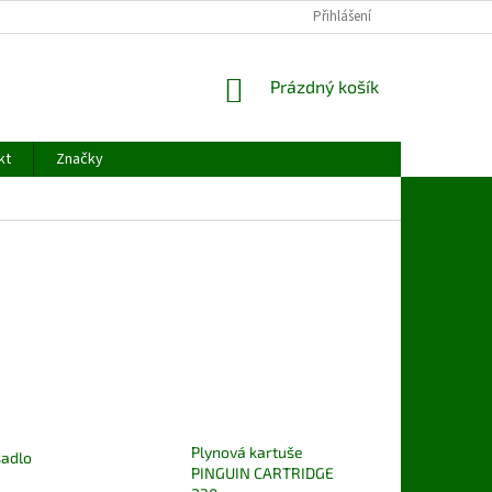
ODSTOUPENÍ OD SMLOUVY
OCHRANA OSOBNÍCH ÚDAJŮ
Přihlášení
KONTAK
NÁKUPNÍ
Prázdný košík
KOŠÍK
kt
Značky
Plynová kartuše
sadlo
PINGUIN CARTRIDGE