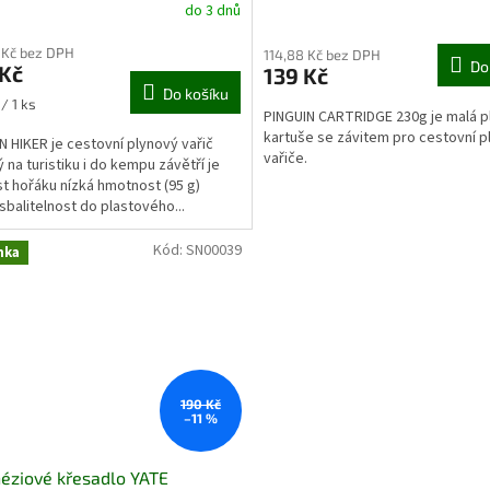
do 3 dnů
 Kč bez DPH
114,88 Kč bez DPH
Do
 Kč
139 Kč
Do košíku
/ 1 ks
PINGUIN CARTRIDGE 230g je malá p
kartuše se závitem pro cestovní 
N HIKER je cestovní plynový vařič
vařiče.
 na turistiku i do kempu závětří je
t hořáku nízká hmotnost (95 g)
sbalitelnost do plastového...
Kód:
SN00039
nka
190 Kč
–11 %
éziové křesadlo YATE