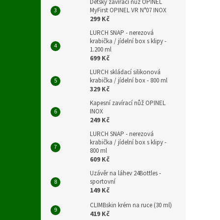
Dětský zavírací nůž OPINEL
MyFirst OPINEL VR N°07 INOX
299 Kč
LURCH SNAP - nerezová
krabička / jídelní box s klipy -
1.200 ml
699 Kč
LURCH skládací silikonová
krabička / jídelní box - 800 ml
329 Kč
Kapesní zavírací nůž OPINEL
INOX
249 Kč
LURCH SNAP - nerezová
krabička / jídelní box s klipy -
800 ml
609 Kč
Uzávěr na láhev 24Bottles -
sportovní
149 Kč
CLIMBskin krém na ruce (30 ml)
419 Kč