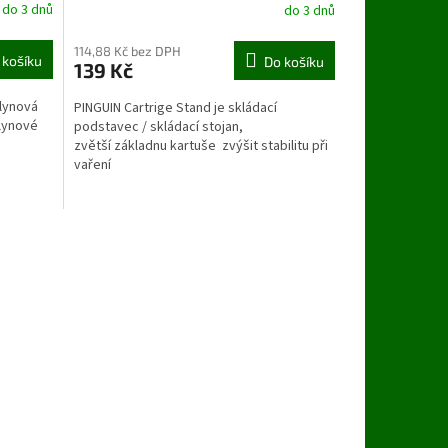
do 3 dnů
do 3 dnů
114,88 Kč bez DPH
 košíku
Do košíku
139 Kč
lynová
PINGUIN Cartrige Stand je skládací
plynové
podstavec / skládací stojan,
zvětší základnu kartuše zvýšit stabilitu při
vaření