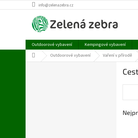
Přejít
info@zelenazebra.cz
na
obsah
Outdoorové vybavení
Kempingové vybavení
Domů
Outdoorové vybavení
Vaření v přírodě
P
Cest
o
s
t
r
a
n
Nejpr
n
í
p
a