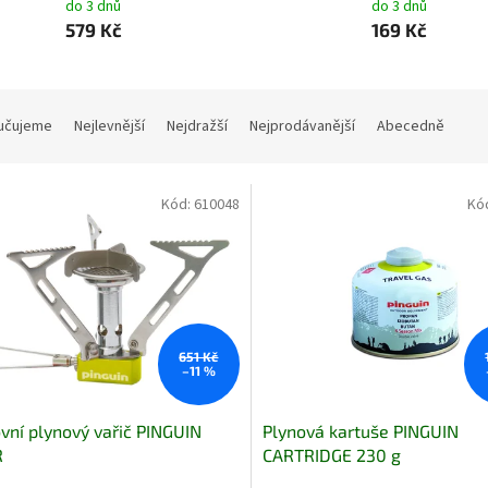
do 3 dnů
do 3 dnů
579 Kč
169 Kč
učujeme
Nejlevnější
Nejdražší
Nejprodávanější
Abecedně
Kód:
610048
Kó
651 Kč
–11 %
vní plynový vařič PINGUIN
Plynová kartuše PINGUIN
R
CARTRIDGE 230 g