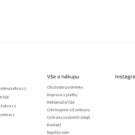
Vše o nákupu
Instagr
Obchodní podmínky
zelenazebra.cz
Doprava a platby
4 558
Reklamační řád
áZebra.cz
Odstoupení od smlouvy
azebracz
Ochrana osobních údajů
Kontakt
Napište nám