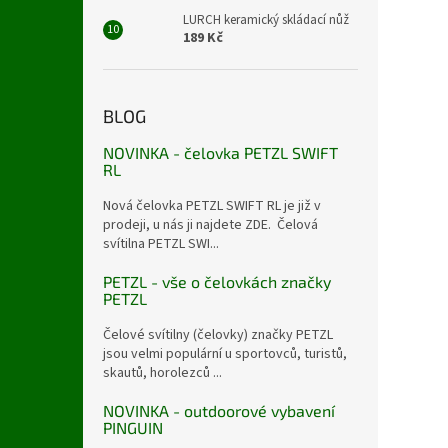
LURCH keramický skládací nůž
189 Kč
BLOG
NOVINKA - čelovka PETZL SWIFT
RL
Nová čelovka PETZL SWIFT RL je již v
prodeji, u nás ji najdete ZDE. Čelová
svítilna PETZL SWI...
PETZL - vše o čelovkách značky
PETZL
Čelové svítilny (čelovky) značky PETZL
jsou velmi populární u sportovců, turistů,
skautů, horolezců ...
NOVINKA - outdoorové vybavení
PINGUIN