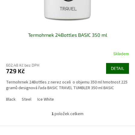
k
t
ů
Termohrnek 24Bottles BASIC 350 ml
Skladem
602,48 Kč bez DPH
DETAIL
729 Kč
Termohrnek 24Bottles z nerez oceli o objemu 350 ml hmotnost 225
gramů designová řada BASIC TRAVEL TUMBLER 350 ml BASIC
Black
Steel
Ice White
1
položek celkem
O
v
l
Z
á