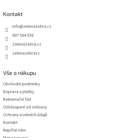
á
d
p
a
a
Kontakt
c
t
í
info
@
zelenazebra.cz
í
p
r
607 564 558
v
ZelenáZebra.cz
k
y
zelenazebracz
v
ý
p
Vše o nákupu
i
s
Obchodní podmínky
u
Doprava a platby
Reklamační řád
Odstoupení od smlouvy
Ochrana osobních údajů
Kontakt
Napište nám