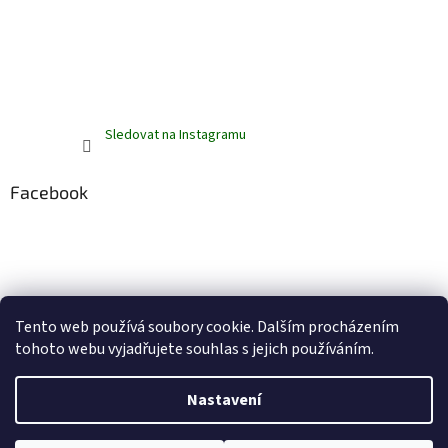
Sledovat na Instagramu
Facebook
Tento web používá soubory cookie. Dalším procházením
tohoto webu vyjadřujete souhlas s jejich používáním.
Vytvořil Shoptet
Nastavení
Copyright 2026
ZelenáZebra.cz
. Všechna práva vyhrazena.
Upravit