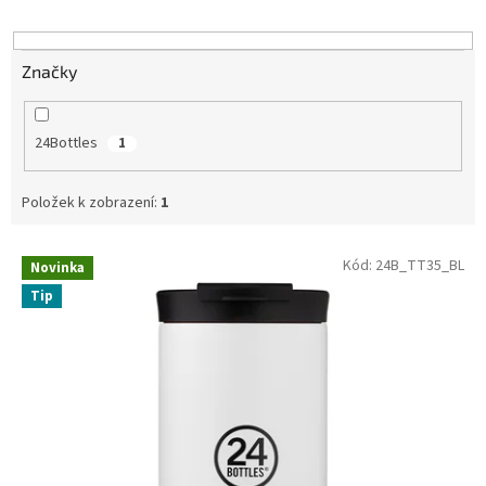
u
k
t
ů
Značky
24Bottles
1
Položek k zobrazení:
1
V
Kód:
24B_TT35_BL
Novinka
ý
Tip
p
i
s
p
r
o
d
u