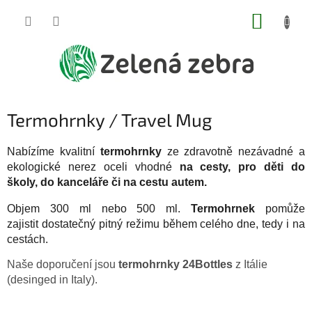
Přejít
NÁKUP
na
obsah
KOŠÍK
Termohrnky / Travel Mug
Nabízíme kvalitní
termohrnky
ze zdravotně nezávadné a
ekologické nerez oceli vhodné
na cesty, pro děti do
školy, do kanceláře či na cestu autem.
Objem 300 ml nebo 500 ml.
Termohrnek
pomůže
zajistit dostatečný pitný režimu během celého dne, tedy i na
cestách.
Naše doporučení jsou
termohrnky
24Bottles
z Itálie
(desinged in Italy).