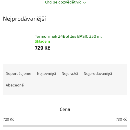
Chci se dozvědět víc
Nejprodávanější
Termohrnek 24Bottles BASIC 350 ml
Skladem
729 Kč
Ř
a
Doporučujeme
Nejlevnější
Nejdražší
Nejprodávanější
z
e
Abecedně
n
í
p
Cena
r
o
729
Kč
730
Kč
d