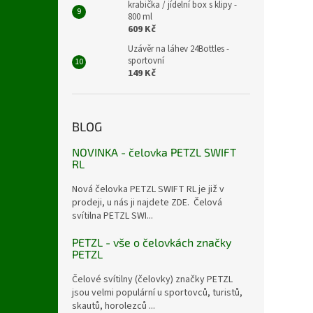
krabička / jídelní box s klipy -
800 ml
609 Kč
Uzávěr na láhev 24Bottles -
sportovní
149 Kč
BLOG
NOVINKA - čelovka PETZL SWIFT
RL
Nová čelovka PETZL SWIFT RL je již v
prodeji, u nás ji najdete ZDE. Čelová
svítilna PETZL SWI...
PETZL - vše o čelovkách značky
PETZL
Čelové svítilny (čelovky) značky PETZL
jsou velmi populární u sportovců, turistů,
skautů, horolezců ...