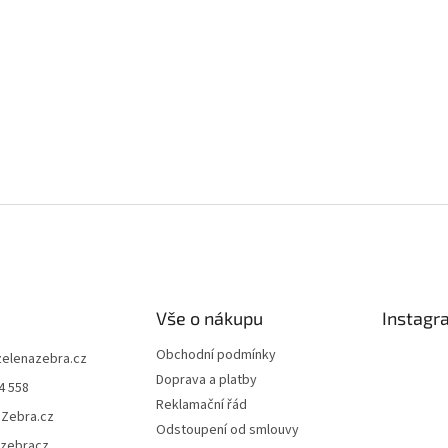
Vše o nákupu
Instagr
Obchodní podmínky
zelenazebra.cz
Doprava a platby
4 558
Reklamační řád
áZebra.cz
Odstoupení od smlouvy
azebracz