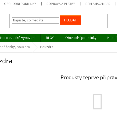
OBCHODNÍ PODMÍNKY
DOPRAVA A PLATBY
REKLAMAČNÍ ŘÁD
HLEDAT
Horolezecké vybavení
BLOG
Obchodní podmínky
Konta
peněženky, pouzdra
Pouzdra
zdra
Produkty teprve připra