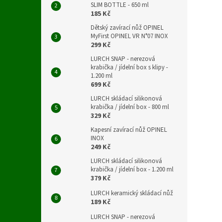
SLIM BOTTLE - 650 ml
185 Kč
Dětský zavírací nůž OPINEL
MyFirst OPINEL VR N°07 INOX
299 Kč
LURCH SNAP - nerezová
krabička / jídelní box s klipy -
1.200 ml
699 Kč
LURCH skládací silikonová
krabička / jídelní box - 800 ml
329 Kč
Kapesní zavírací nůž OPINEL
INOX
249 Kč
LURCH skládací silikonová
krabička / jídelní box - 1.200 ml
379 Kč
LURCH keramický skládací nůž
189 Kč
LURCH SNAP - nerezová