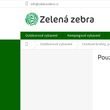
Přejít
info@zelenazebra.cz
na
obsah
Outdoorové vybavení
Kempingové vybavení
Domů
Outdoorové vybavení
Cestovní brašny, 
P
Pou
o
s
t
r
a
n
n
í
p
a