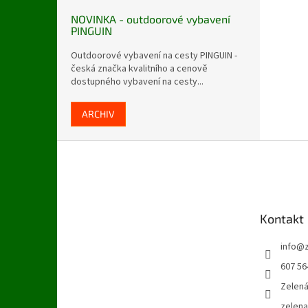
NOVINKA - outdoorové vybavení
PINGUIN
Outdoorové vybavení na cesty PINGUIN -
česká značka kvalitního a cenově
dostupného vybavení na cesty...
ARCHIV
Z
á
p
a
t
Kontakt
í
info
@
607 56
Zelen
zelen