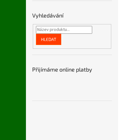
n
e
l
Vyhledávání
HLEDAT
Přijímáme online platby