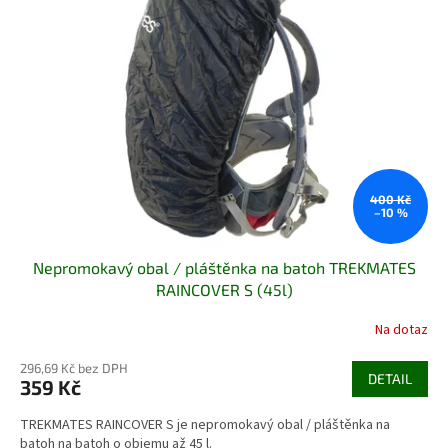
i
s
p
r
o
d
u
k
t
ů
400 Kč
–10 %
Nepromokavý obal / pláštěnka na batoh TREKMATES
RAINCOVER S (45l)
Na dotaz
296,69 Kč bez DPH
DETAIL
359 Kč
TREKMATES RAINCOVER S je nepromokavý obal / pláštěnka na
batoh na batoh o objemu až 45 l.