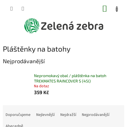
Přejít
NÁKUP
na
obsah
KOŠÍK
Pláštěnky na batohy
Nejprodávanější
Nepromokavý obal / pláštěnka na batoh
TREKMATES RAINCOVER S (45l)
Na dotaz
359 Kč
Ř
a
Doporučujeme
Nejlevnější
Nejdražší
Nejprodávanější
z
e
Abecedně