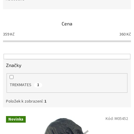
n
í
p
Cena
r
o
359
Kč
360
Kč
d
u
k
t
ů
Značky
TREKMATES
1
Položek k zobrazení:
1
V
Kód:
M05452
Novinka
ý
p