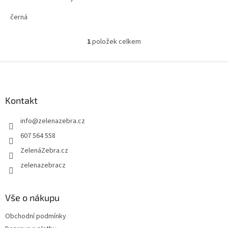
černá
1
položek celkem
O
v
l
Z
á
á
d
p
a
a
Kontakt
c
t
í
info
@
zelenazebra.cz
í
p
r
607 564 558
v
ZelenáZebra.cz
k
y
zelenazebracz
v
ý
p
Vše o nákupu
i
s
Obchodní podmínky
u