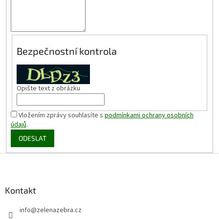
Bezpečnostní kontrola
Opište text z obrázku
Vložením zprávy souhlasíte s
podmínkami ochrany osobních
údajů
.
ODESLAT
Z
á
p
a
Kontakt
t
info
@
zelenazebra.cz
í