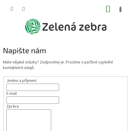
Přejít
NÁKUP
na
obsah
KOŠÍK
Napište nám
Máte nějaké otázky? Zodpovíme je. Prosíme o pečlivé vyplnění
kontaktních údajů.
Jméno a příjmení
E-mail
Zpráva