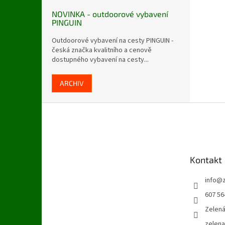
NOVINKA - outdoorové vybavení
PINGUIN
Outdoorové vybavení na cesty PINGUIN -
česká značka kvalitního a cenově
dostupného vybavení na cesty...
ARCHIV
Z
á
p
a
t
Kontakt
í
info
@
607 56
Zelen
zelen