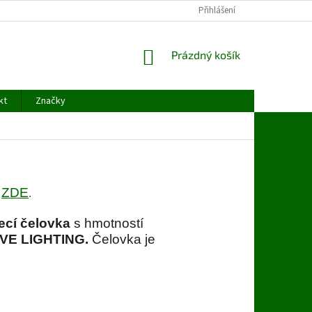
ODSTOUPENÍ OD SMLOUVY
OCHRANA OSOBNÍCH ÚDAJŮ
Přihlášení
KONTAK
NÁKUPNÍ
Prázdný košík
KOŠÍK
kt
Značky
ZDE
e
.
ecí čelovka
s hmotností
VE LIGHTING.
Čelovka je