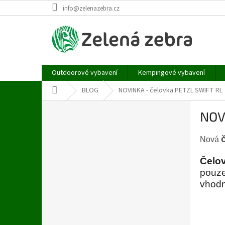
Přejít
info@zelenazebra.cz
na
obsah
Outdoorové vybavení
Kempingové vybavení
Domů
BLOG
NOVINKA - čelovka PETZL SWIFT RL
P
NOV
o
s
t
Nová
r
a
Čelo
n
pouz
n
vhod
í
p
a