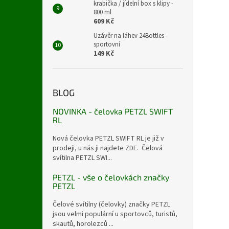
krabička / jídelní box s klipy -
800 ml
609 Kč
Uzávěr na láhev 24Bottles -
sportovní
149 Kč
BLOG
NOVINKA - čelovka PETZL SWIFT
RL
Nová čelovka PETZL SWIFT RL je již v
prodeji, u nás ji najdete ZDE. Čelová
svítilna PETZL SWI...
PETZL - vše o čelovkách značky
PETZL
Čelové svítilny (čelovky) značky PETZL
jsou velmi populární u sportovců, turistů,
skautů, horolezců ...