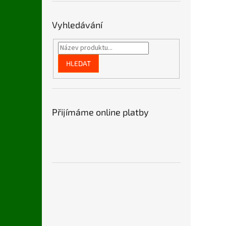
n
e
l
Vyhledávání
HLEDAT
Přijímáme online platby