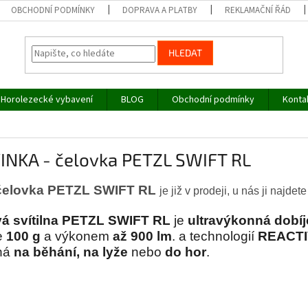
OBCHODNÍ PODMÍNKY
DOPRAVA A PLATBY
REKLAMAČNÍ ŘÁD
HLEDAT
Horolezecké vybavení
BLOG
Obchodní podmínky
Konta
INKA - čelovka PETZL SWIFT RL
čelovka PETZL SWIFT RL
je již v prodeji, u nás ji najdet
vá svítilna PETZL SWIFT RL
je
ultravýkonná dobíj
e
100 g
a výkonem
až 900 lm
. a technologií
REACTI
ná
na běhání, na lyže
nebo
do hor
.