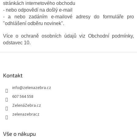
stránkách internetového obchodu
- nebo odpovědí na došlý e-mail
- a nebo zadáním e-mailové adresy do formuláře pro
"odhlášení odběru novinek".
Více o ochraně osobních údajů viz Obchodní podmínky,
odstavec 10.
Z
á
p
a
Kontakt
t
info
@
zelenazebra.cz
í
607 564 558
ZelenáZebra.cz
zelenazebracz
Vše o nákupu