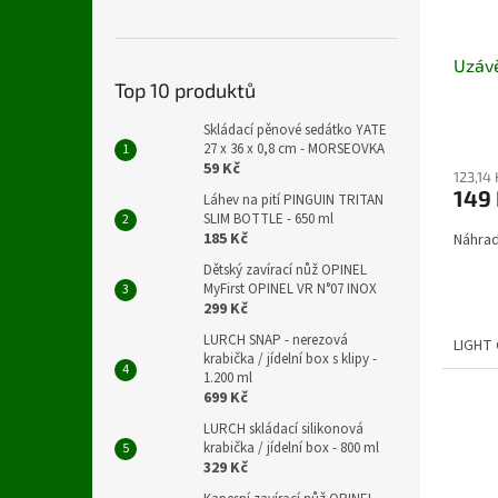
d
t
u
ů
Uzávě
k
Top 10 produktů
t
ů
Skládací pěnové sedátko YATE
27 x 36 x 0,8 cm - MORSEOVKA
59 Kč
123,14
149
Láhev na pití PINGUIN TRITAN
SLIM BOTTLE - 650 ml
185 Kč
Náhrad
Dětský zavírací nůž OPINEL
MyFirst OPINEL VR N°07 INOX
299 Kč
LURCH SNAP - nerezová
LIGHT
krabička / jídelní box s klipy -
1.200 ml
699 Kč
LURCH skládací silikonová
krabička / jídelní box - 800 ml
329 Kč