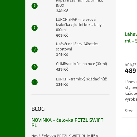
Kapesní zavírací nůž OPINEL
INOX
249 Kč
LURCH SNAP - nerezová
krabička / jídelní box s klipy -
800 ml
Láhev
609 Kč
ml - 
Uzávěr na láhev 24Bottles -
sportovní
149 Kč
CLIMBskin krém na ruce (30 ml)
404,13
419 Kč
489
LURCH keramický skládací nůž
Láhev 
189 Kč
stylov
každod
Vyrobe
nerez o
BLOG
Steel
NOVINKA - čelovka PETZL SWIFT
RL
Nová čelovka PETZL SWIFT RL je již v