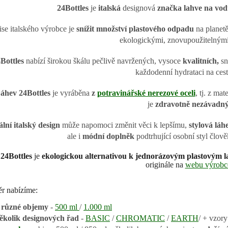
24Bottles
je
italská
designová
značka lahve na vo
se italského výrobce je
snížit množství plastového odpadu
na planetě
ekologickými, znovupoužitelnými
Bottles
nabízí širokou škálu pečlivě navržených, vysoce
kvalitních,
sn
každodenní hydrataci na ces
áhev 24Bottles
je vyráběna
z
potravinářské nerezové oceli
, tj. z ma
je
zdravotně nezávadný
lní italský design
může napomoci změnit věci k lepšímu,
stylová láhe
ale i
módní doplněk
podtrhující osobní styl člov
24Bottles
je
ekologickou alternativou k jednorázovým plastovým 
originále na
webu výrobc
r nabízíme:
 různé objemy
-
500 ml
/
1.000 ml
ěkolik designových řad
-
BASIC
/
CHROMATIC
/
EARTH
/ + vzory