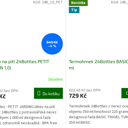
Kód:
24B_10_PET
Kód:
24B
Novinka
Tip
649 Kč
–4 %
 na pití 24Bottles PETIT
Termohrnek 24Bottles BASI
N 1,0l
ml
Skladem
602,48 Kč bez DPH
 Kč bez DPH
Do košíku
729 Kč
Kč
Termohrnek 24Bottles z nerez oce
les - PETIT JARDING láhev na pití
objemu 350 ml hmotnost 225 gram
 24Bottles z potravinářské nerez
designová řada BASIC TRAVEL TU
objem 1.000 ml designová řada
350 ml BASIC
 zdravotně nezávadná - BPA free