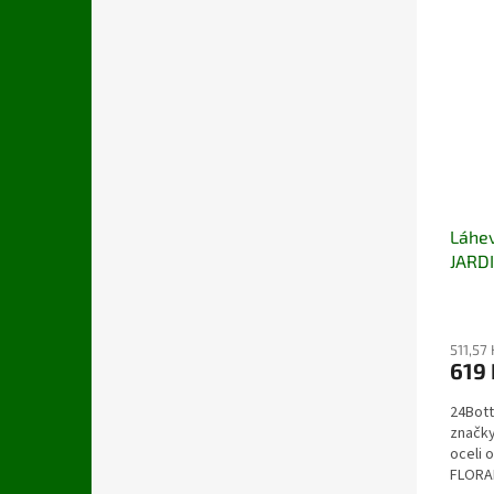
Láhev
JARDI
511,57
619 
24Bott
značky
oceli 
FLORAL