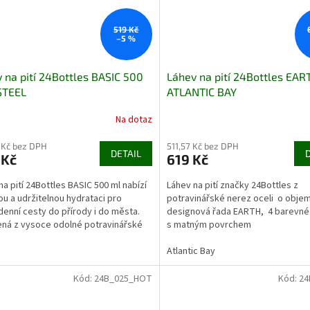
519 Kč
–5 %
 na pití 24Bottles BASIC 500
Láhev na pití 24Bottles EART
STEEL
ATLANTIC BAY
Na dotaz
 Kč bez DPH
511,57 Kč bez DPH
DETAIL
 Kč
619 Kč
na pití 24Bottles BASIC 500 ml nabízí
Láhev na pití značky 24Bottles z
ou a udržitelnou hydrataci pro
potravinářské nerez oceli o objemu
enní cesty do přírody i do města.
designová řada EARTH, 4 barevné 
ná z vysoce odolné potravinářské
s matným povrchem
celi,...
Atlantic Bay
Kód:
24B_025_HOT
Kód:
24