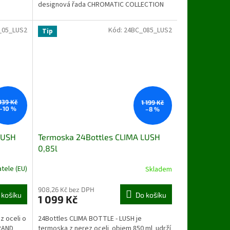
designová řada CHROMATIC COLLECTION
_05_LUS2
Kód:
24BC_085_LUS2
Tip
939 Kč
1 199 Kč
–10 %
–8 %
LUSH
Termoska 24Bottles CLIMA LUSH
0,85l
tele (EU)
Skladem
908,26 Kč bez DPH
 košíku
Do košíku
1 099 Kč
z oceli o
24Bottles CLIMA BOTTLE - LUSH je
GRAND
termoska z nerez oceli objem 850 ml udrží