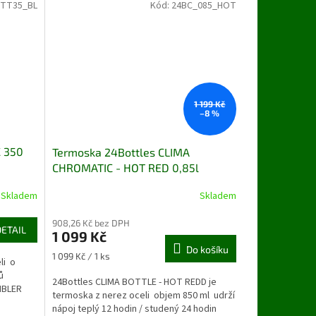
_TT35_BL
Kód:
24BC_085_HOT
1 199 Kč
–8 %
C 350
Termoska 24Bottles CLIMA
CHROMATIC - HOT RED 0,85l
Skladem
Skladem
908,26 Kč bez DPH
DETAIL
1 099 Kč
Do košíku
Měrná
1 099 Kč / 1 ks
li o
cena:
ů
24Bottles CLIMA BOTTLE - HOT REDD je
MBLER
termoska z nerez oceli objem 850 ml udrží
nápoj teplý 12 hodin / studený 24 hodin