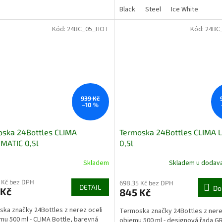
ická
Black
Steel
Ice White
Kód:
24BC_05_HOT
Kód:
24BC
939 Kč
–10 %
oska 24Bottles CLIMA
Termoska 24Bottles CLIMA 
MATIC 0,5l
0,5l
Skladem
Skladem u dodava
 Kč bez DPH
698,35 Kč bez DPH
DETAIL
Do
 Kč
845 Kč
ka značky 24Bottles z nerez oceli
Termoska značky 24Bottles z nere
mu 500 ml - CLIMA Bottle, barevná
objemu 500 ml - designová řada 