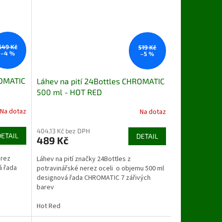
649 Kč
519 Kč
–4 %
–5 %
ROMATIC
Láhev na pití 24Bottles CHROMATIC
500 ml - HOT RED
Na dotaz
Na dotaz
404,13 Kč bez DPH
DETAIL
DETAIL
489 Kč
erez
Láhev na pití značky 24Bottles z
á řada
potravinářské nerez oceli o objemu 500 ml
designová řada CHROMATIC 7 zářivých
barev
Hot Red