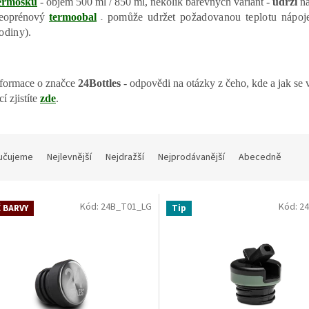
ermosku
- objem 500 ml / 850 ml, několik barevných variant -
udrží
n
eoprénový
termoobal
pomůže udržet požadovanou teplotu nápoje 
-
odiny).
nformace o značce
24Bottles
- odpovědi na otázky z čeho, kde a jak se 
í zjistíte
zde
.
učujeme
Nejlevnější
Nejdražší
Nejprodávanější
Abecedně
Kód:
24B_T01_LG
Kód:
2
 BARVY
Tip