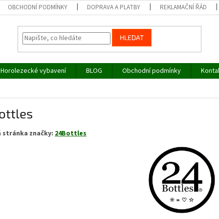
OBCHODNÍ PODMÍNKY
DOPRAVA A PLATBY
REKLAMAČNÍ ŘÁD
HLEDAT
Horolezecké vybavení
BLOG
Obchodní podmínky
Konta
ottles
 stránka značky:
24Bottles