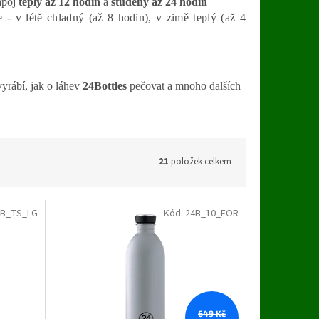
ápoj
teplý až 12 hodin
a
studený až 24 hodin
- v létě chladný (až 8 hodin), v zimě teplý (až 4
vyrábí, jak o láhev
24Bottles
pečovat a mnoho dalších
21
položek celkem
4B_TS_LG
Kód:
24B_10_FOR
649 Kč