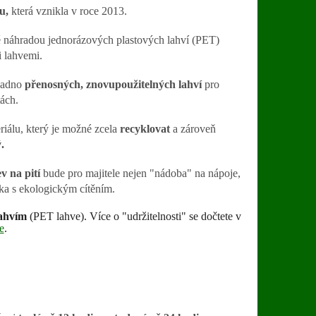
du,
která vznikla v roce 2013.
 náhradou jednorázových plastových lahví (PET)
 lahvemi.
adno
přenosných, znovupoužitelných lahví
pro
tách.
teriálu, který je možné zcela
recyklovat
a zároveň
.
v na pití
bude pro majitele nejen "nádoba" na nápoje,
ěka s ekologickým cítěním.
lahvím
(PET lahve). Více o "udržitelnosti" se dočtete v
e
.