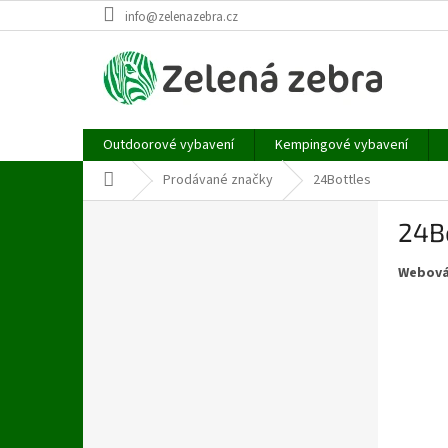
Přejít
info@zelenazebra.cz
na
obsah
Outdoorové vybavení
Kempingové vybavení
Domů
Prodávané značky
24Bottles
P
24B
o
s
Webová
t
r
a
n
n
í
p
a