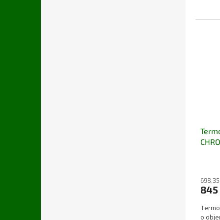
ekolog
Term
CHRO
698,35
845
Termos
o obje