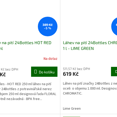
389 Kč
–5 %
 na pití 24Bottles HOT RED
Láhev na pití 24Bottles CH
ml
1 l - LIME GREEN
Na dotaz
511,57 Kč bez DPH
 Kč bez DPH
Do košíku
619 Kč
 Kč
Láhev na pití značky 24Bottles z n
les - HOT RED 250 ml láhev na pití
oceli o objemu 1.000 ml. Designov
 24Bottles z potravinářské nerez
CHROMATIC.
objem 250 ml designová řada FLORAL
tně nezávadná - BPA free...
Lime Green