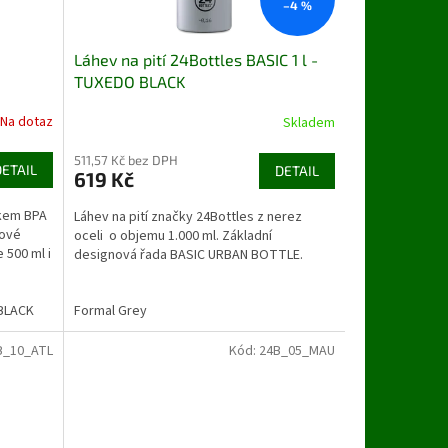
–4 %
Láhev na pití 24Bottles BASIC 1 l -
TUXEDO BLACK
Na dotaz
Skladem
511,57 Kč bez DPH
DETAIL
DETAIL
619 Kč
tkem BPA
Láhev na pití značky 24Bottles z nerez
nové
oceli o objemu 1.000 ml. Základní
 500 ml i
designová řada BASIC URBAN BOTTLE.
BLACK
BLACK
24 ORANGE
Formal Grey
B_10_ATL
Kód:
24B_05_MAU