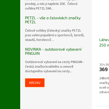
prodeji, u nás ji najdete ZDE. Čelová
svítilna PETZL SWI...
PETZL - vše o čelovkách značky
PETZL
Čelové svítilny (čelovky) značky PETZL
jsou velmi populární u sportovců, turistů,
Láhev
skautů, horolezců ...
250 
NOVINKA - outdoorové vybavení
PINGUIN
Outdoorové vybavení na cesty PINGUIN -
304,96
česká značka kvalitního a cenově
369
dostupného vybavení na cesty...
24Bott
ARCHIV
značky
oceli 
zdravo