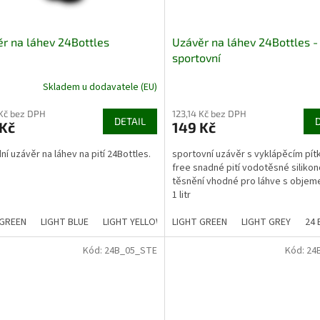
r na láhev 24Bottles
Uzávěr na láhev 24Bottles -
sportovní
Skladem u dodavatele (EU)
 Kč bez DPH
123,14 Kč bez DPH
DETAIL
 Kč
149 Kč
ní uzávěr na láhev na pití 24Bottles.
sportovní uzávěr s vyklápěcím pí
free snadné pití vodotěsné siliko
těsnění vhodné pro láhve s objeme
1 litr
 GREEN
LIGHT BLUE
LIGHT YELLOW
LIGHT GREEN
LIGHT PINK
LIGHT GREY
LIGHT GREY
24 
24 
Kód:
24B_05_STE
Kód:
24