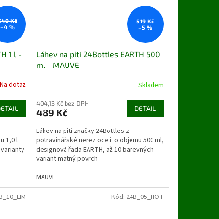
649 Kč
519 Kč
–4 %
–5 %
H 1 l -
Láhev na pití 24Bottles EARTH 500
ml - MAUVE
Na dotaz
Skladem
404,13 Kč bez DPH
DETAIL
DETAIL
489 Kč
Láhev na pití značky 24Bottles z
 1,0 l
potravinářské nerez oceli o objemu 500 ml,
varianty
designová řada EARTH, až 10 barevných
variant matný povrch
MAUVE
B_10_LIM
Kód:
24B_05_HOT