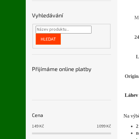
n
e
l
Vyhledávání
Mi
24
HLEDAT
L
Přijímáme online platby
Originá
Láhev 
Cena
Na výbě
149
Kč
1099
Kč
2
n