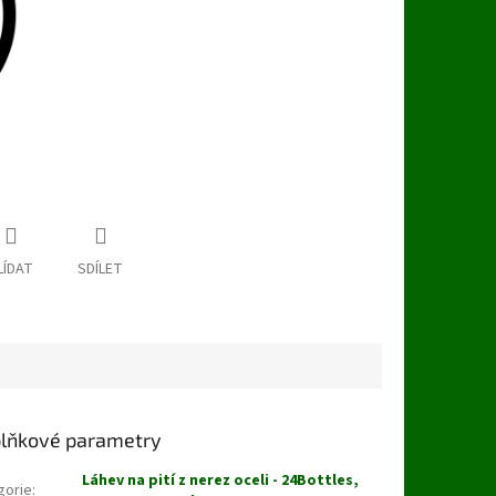
LÍDAT
SDÍLET
lňkové parametry
Láhev na pití z nerez oceli - 24Bottles,
gorie
: