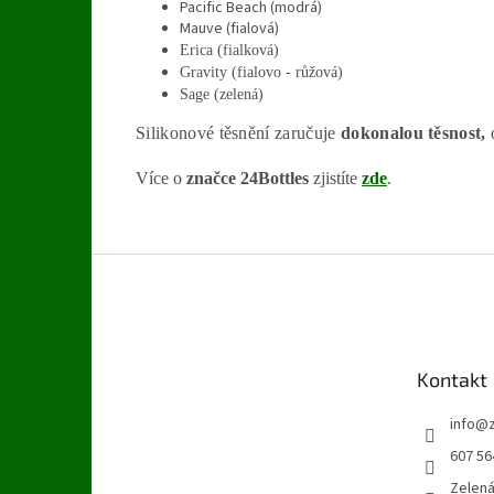
Pacific Beach (modrá)
Mauve (fialová)
Erica (fialková)
Gravity (fialovo - růžová)
Sage (zelená)
Silikonové těsnění zaručuje
dokonalou těsnost,
Více o
značce 24Bottles
zjistíte
zde
.
Z
á
p
a
t
Kontakt
í
info
@
607 56
Zelen