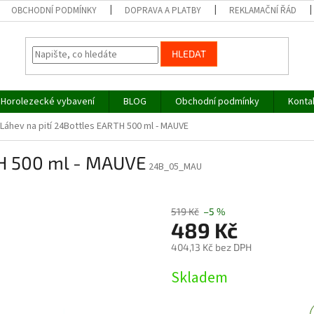
OBCHODNÍ PODMÍNKY
DOPRAVA A PLATBY
REKLAMAČNÍ ŘÁD
HLEDAT
Horolezecké vybavení
BLOG
Obchodní podmínky
Konta
Láhev na pití 24Bottles EARTH 500 ml - MAUVE
TH 500 ml - MAUVE
24B_05_MAU
519 Kč
–5 %
489 Kč
404,13 Kč bez DPH
Měrná
Skladem
cena: