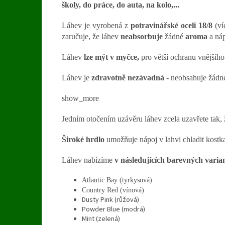
školy, do práce, do auta, na kolo,...
Láhev je vyrobená z
potravinářské oceli 18/8
(ví
zaručuje, že láhev
neabsorbuje
žádné
aroma
a náp
Láhev
lze
mýt v myčce,
pro větší ochranu vnější
Láhev je
zdravotně nezávadná
- neobsahuje žád
show_more
Jedním otočením uzávěru láhev zcela uzavřete tak, 
Široké hrdlo
umožňuje nápoj v lahvi chladit kostka
Láhev nabízíme
v následujících barevných varia
Atlantic Bay (tyrkysová)
Country Red (vínová)
Dusty Pink (růžová)
Powder Blue (modrá)
Mint (zelená)