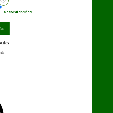
Možnosti doručení
íku
ttles
celi
,