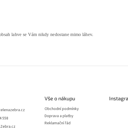
obsah lahve se Vám nikdy nedostane mimo láhev.
Vše o nákupu
Instagr
Obchodní podmínky
zelenazebra.cz
Doprava a platby
4 558
Reklamační řád
áZebra.cz