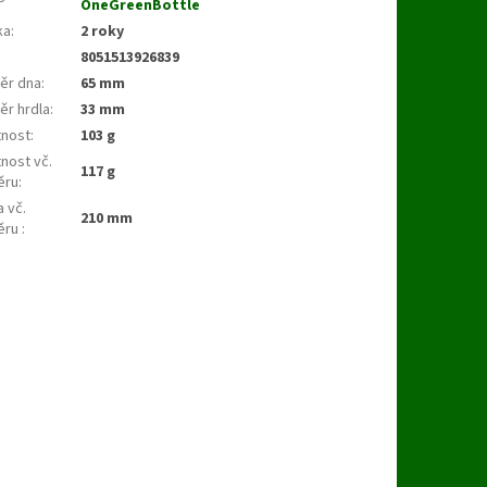
OneGreenBottle
ka
:
2 roky
8051513926839
ěr dna
:
65 mm
ěr hrdla
:
33 mm
nost
:
103 g
nost vč.
117 g
ěru
:
 vč.
210 mm
ěru
: