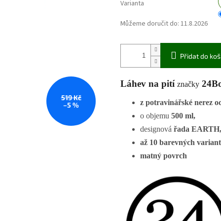
Varianta
Můžeme doručit do:
11.8.2026
Přidat do koš
Láhev na pití
24Bo
značky
519 Kč
z potravinářské nerez o
–5 %
o objemu
500 ml,
designová
řada EARTH
až 10 barevných variant
matný povrch