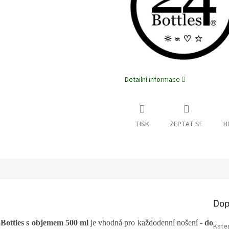
Detailní informace
TISK
ZEPTAT SE
H
Dop
Bottles
s objemem 500 ml
je vhodná pro každodenní nošení -
do
Kate