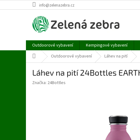
Přejít
info@zelenazebra.cz
na
obsah
Outdoorové vybavení
Kempingové vybavení
Domů
Outdoorové vybavení
Láhev na pití
Láhev na pití 24Bottles EAR
Značka:
24Bottles