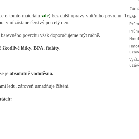
Záru
ce o tomto materiálu
zde
) bez další úpravy vnitřního povrchu. To
EAN
:
oj v ní zůstane čerstvý po celý den.
Prům
Prům
ho barevného povrchu však doporučujeme mýt ručně.
Hmot
Hmot
né
škodlivé látky, BPA, ftaláty
.
uzáv
Výška
uzáv
že je
absolutně vodotěsná.
mi ledu, zároveň usnadňuje čištění.
ntách: