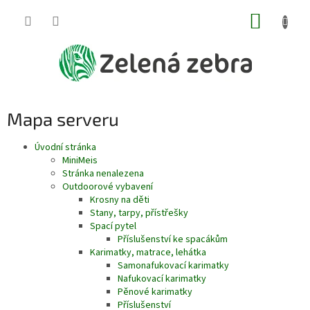
Přejít
NÁKUP
na
obsah
KOŠÍK
Mapa serveru
Úvodní stránka
MiniMeis
Stránka nenalezena
Outdoorové vybavení
Krosny na děti
Stany, tarpy, přístřešky
Spací pytel
Příslušenství ke spacákům
Karimatky, matrace, lehátka
Samonafukovací karimatky
Nafukovací karimatky
Pěnové karimatky
Příslušenství