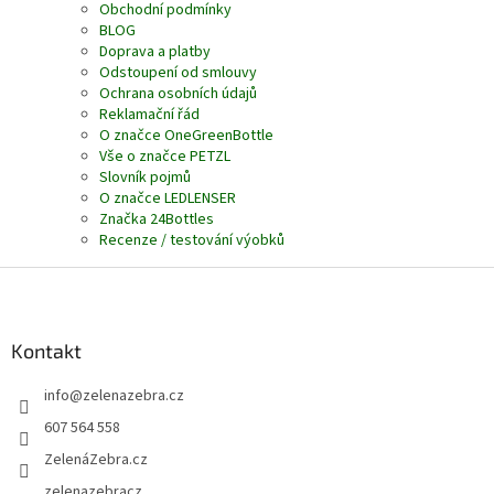
Obchodní podmínky
BLOG
Doprava a platby
Odstoupení od smlouvy
Ochrana osobních údajů
Reklamační řád
O značce OneGreenBottle
Vše o značce PETZL
Slovník pojmů
O značce LEDLENSER
Značka 24Bottles
Recenze / testování výobků
Z
á
p
a
Kontakt
t
info
@
zelenazebra.cz
í
607 564 558
ZelenáZebra.cz
zelenazebracz