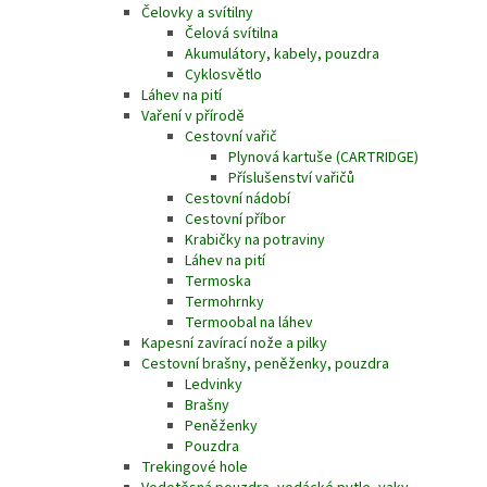
Čelovky a svítilny
Čelová svítilna
Akumulátory, kabely, pouzdra
Cyklosvětlo
Láhev na pití
Vaření v přírodě
Cestovní vařič
Plynová kartuše (CARTRIDGE)
Příslušenství vařičů
Cestovní nádobí
Cestovní příbor
Krabičky na potraviny
Láhev na pití
Termoska
Termohrnky
Termoobal na láhev
Kapesní zavírací nože a pilky
Cestovní brašny, peněženky, pouzdra
Ledvinky
Brašny
Peněženky
Pouzdra
Trekingové hole