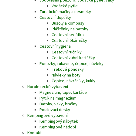
Vodotěsná pouzdra, vodácké pytle, vaky
Vodácké pytle
Turistické mačky a nesmeky
Cestovní doplňky
Busoly a kompasy
Pláštěnky na batohy
Cestovní sedátko
Cestovní lékárničky
Cestovní hygiena
Cestovní ručníky
Cestovní zubní kartáčky
Ponožky, rukavice, čepice, návleky
Trekové ponožky
Návleky na boty
Čepice, nákrčníky, kukly
Horolezecké vybavení
Magnezium, tape, kartáče
Pytlík na magnezium
Batohy, vaky, brašny
Posilovací desky
Kempingové vybavení
Kempingový nábytek
Kempingové nádobí
Kontakt