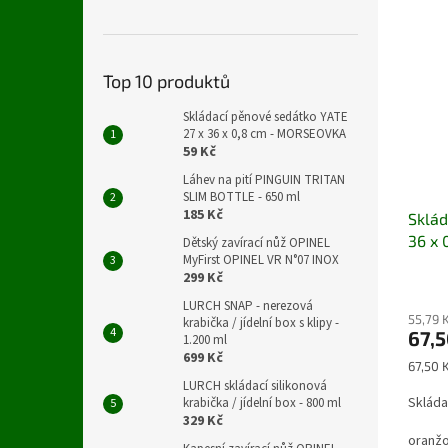
Top 10 produktů
Skládací pěnové sedátko YATE
27 x 36 x 0,8 cm - MORSEOVKA
59 Kč
Láhev na pití PINGUIN TRITAN
SLIM BOTTLE - 650 ml
185 Kč
Sklád
36 x 
Dětský zavírací nůž OPINEL
MyFirst OPINEL VR N°07 INOX
299 Kč
LURCH SNAP - nerezová
55,79 
krabička / jídelní box s klipy -
67,5
1.200 ml
699 Kč
Měrná
67,50 K
cena:
LURCH skládací silikonová
Skláda
krabička / jídelní box - 800 ml
329 Kč
oranž