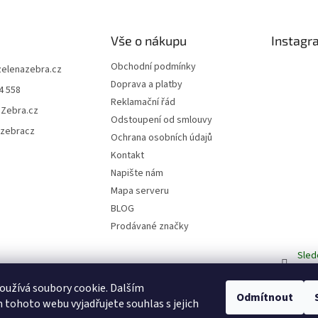
Vše o nákupu
Instagr
Obchodní podmínky
zelenazebra.cz
Doprava a platby
4 558
Reklamační řád
áZebra.cz
Odstoupení od smlouvy
azebracz
Ochrana osobních údajů
Kontakt
Napište nám
Mapa serveru
BLOG
Prodávané značky
Sled
užívá soubory cookie. Dalším
Odmítnout
tohoto webu vyjadřujete souhlas s jejich