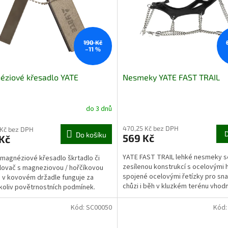
190 Kč
–11 %
éziové křesadlo YATE
Nesmeky YATE FAST TRAIL
do 3 dnů
470,25 Kč bez DPH
 Kč bez DPH
Do košíku
569 Kč
Kč
YATE FAST TRAIL lehké nesmeky s
 magnéziové křesadlo škrtadlo či
zesílenou konstrukcí s ocelovými 
ovač s magneziovou / hořčíkovou
spojené ocelovými řetízky pro sn
 v kovovém držadle funguje za
chůzi i běh v kluzkém terénu vhod
koliv povětrnostních podmínek.
sportovní a...
Kód:
SC00050
Kód