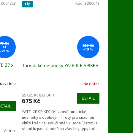
:
SC04728
Kód:
SZ00048
Tip
75 Kč
750 Kč
až
–10 %
–21 %
E 27 x
Turistické nesmeky YATE ICE SPIKES
davatele
Na dotaz
557,85 Kč bez DPH
DETAIL
675 Kč
DETAIL
YATE ICE SPIKES řetízkové turistické
nesmeky s ocelovými hroty pro snadnou
chůzi i běh na ledu či sněhu. Dodají jistotu a
stabilitu jsou vhodné na všechny typy bot....
Antracit