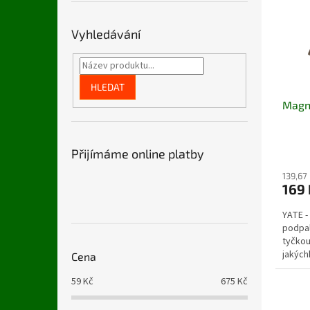
i
r
n
s
o
e
p
d
l
Vyhledávání
r
u
o
k
d
t
HLEDAT
u
ů
Magn
k
t
ů
Přijímáme online platby
139,67
169 
YATE -
podpal
tyčkou
jakých
Cena
59
Kč
675
Kč