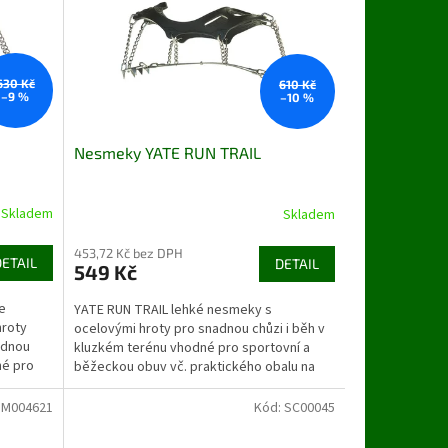
630 Kč
610 Kč
–9 %
–10 %
Nesmeky YATE RUN TRAIL
Skladem
Skladem
453,72 Kč bez DPH
DETAIL
DETAIL
549 Kč
e
YATE RUN TRAIL lehké nesmeky s
hroty
ocelovými hroty pro snadnou chůzi i běh v
adnou
kluzkém terénu vhodné pro sportovní a
né pro
běžeckou obuv vč. praktického obalu na
zip
:
M004621
Kód:
SC00045