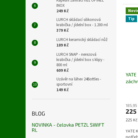
Kapesní zavírací nůž OPINEL
INOX
249 Kč
Novi
Tip
LURCH skládací silikonová
krabička / jídelní box - 1.200 ml
379 Kč
LURCH keramický skládací nůž
189 Kč
LURCH SNAP - nerezová
krabička / jídelní box s klipy -
800 ml
609 Kč
YATE 
Uzávěr na láhev 24Bottles -
zách
sportovní
149 Kč
185,95
225
BLOG
Měrná
225 Kč 
NOVINKA - čelovka PETZL SWIFT
cena:
RL
YATE K
potřeb