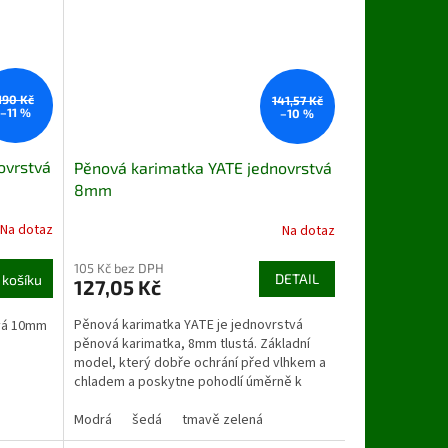
190 Kč
141,57 Kč
–11 %
–10 %
ovrstvá
Pěnová karimatka YATE jednovrstvá
8mm
Na dotaz
Na dotaz
105 Kč bez DPH
DETAIL
 košíku
127,05 Kč
Pěnová karimatka YATE je jednovrstvá
tvá 10mm
pěnová karimatka, 8mm tlustá. Základní
model, který dobře ochrání před vlhkem a
chladem a poskytne pohodlí úměrně k
tloušťce a stavu terénu.
Modrá
šedá
tmavě zelená