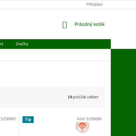
ODSTOUPENÍ OD SMLOUVY
OCHRANA OSOBNÍCH ÚDAJŮ
Přihlášení
KONTAK
NÁKUPNÍ
Prázdný košík
KOŠÍK
kt
Značky
10
položek celkem
:
SZ00067
Kód:
SZ00060
Tip