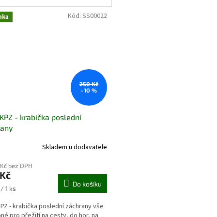
Kód:
SS00022
nka
250 Kč
–10 %
KPZ - krabička poslední
rany
Skladem u dodavatele
 Kč bez DPH
 Kč
Do košíku
/ 1 ks
PZ - krabička poslední záchrany vše
né pro přežití na cesty, do hor, na