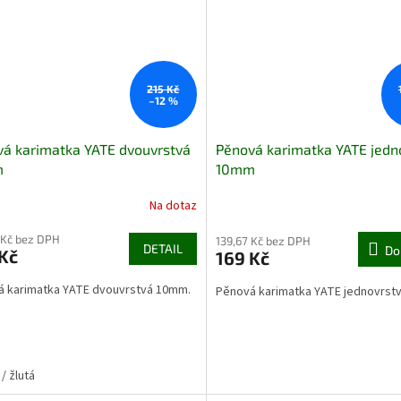
215 Kč
–12 %
á karimatka YATE dvouvrstvá
Pěnová karimatka YATE jedn
m
10mm
Na dotaz
 Kč bez DPH
139,67 Kč bez DPH
DETAIL
Do
Kč
169 Kč
 karimatka YATE dvouvrstvá 10mm.
Pěnová karimatka YATE jednovrs
/ žlutá