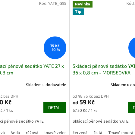
Kód:
YATE_G95
Kód
Novinka
Tip
75 Kč
–10 %
ací pěnové sedátko YATE 27 x
Skládací pěnové sedátko YAT
0,8 cm
36 x 0,8 cm - MORSEOVKA
Skladem u dodavatele
Skladem u do
Kč bez DPH
od 48,76 Kč bez DPH
0 Kč
59 Kč
od
DETAIL
Měrná
č / 1 ks
67,50 Kč / 1 ks
cena:
cí pěnové sedátko YATE.
Skládací pěnové sedátko YATE.
ová
šedá
růžová
tmavě zelená
červená
Tmavě modrá
žlutá
Tmavě modrá