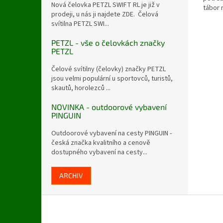
Nová čelovka PETZL SWIFT RL je již v
tábor 
prodeji, u nás ji najdete ZDE. Čelová
svítilna PETZL SWI...
PETZL - vše o čelovkách značky
PETZL
Čelové svítilny (čelovky) značky PETZL
jsou velmi populární u sportovců, turistů,
skautů, horolezců ...
NOVINKA - outdoorové vybavení
PINGUIN
Outdoorové vybavení na cesty PINGUIN -
česká značka kvalitního a cenově
dostupného vybavení na cesty...
ARCHIV
Z
á
p