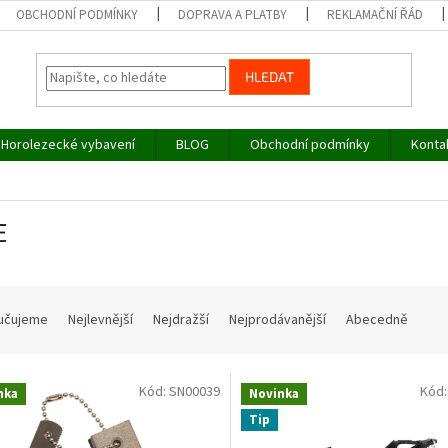
OBCHODNÍ PODMÍNKY
DOPRAVA A PLATBY
REKLAMAČNÍ ŘÁD
HLEDAT
Horolezecké vybavení
BLOG
Obchodní podmínky
Konta
E
učujeme
Nejlevnější
Nejdražší
Nejprodávanější
Abecedně
Kód:
SN00039
Kód
nka
Novinka
Tip