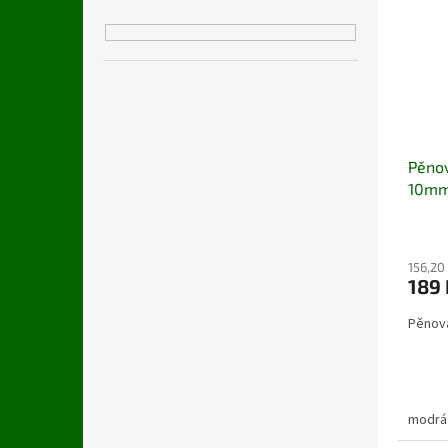
Pěnov
10m
156,20
189 
Pěnová
modrá 