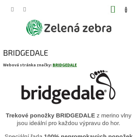
Přejít
NÁKUP
na
obsah
KOŠÍK
BRIDGEDALE
Webová stránka značky:
BRIDGEDALE
Trekové ponožky BRIDGEDALE
z merino vlny
jsou ideální pro každou výpravu do hor.
Speciální řada
100% nepromokavých ponožek