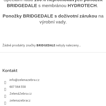
BRIDGEDALE
s membránou
HYDROTECH
.
Ponožky BRIDGEDALE s doživotní zárukou
na
výrobní vady.
Žádné produkty značky
BRIDGEDALE
nebyly nalezeny...
Z
á
p
a
Kontakt
t
info
@
zelenazebra.cz
í
607 564 558
ZelenáZebra.cz
zelenazebracz