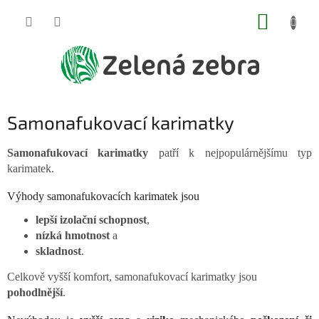
Přejít
NÁKUP
na
obsah
KOŠÍK
Samonafukovací karimatky
Samonafukovací karimatky
patří k nejpopulárnějšímu typ
karimatek.
Výhody samonafukovacích karimatek jsou
lepší izolační schopnost
,
nízká hmotnost
a
skladnost
.
Celkově vyšší komfort, samonafukovací karimatky jsou
pohodlnější
.