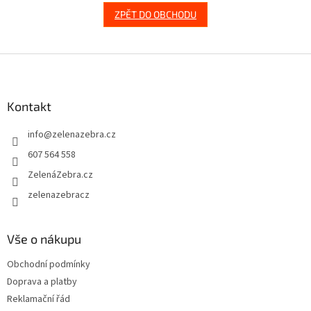
ZPĚT DO OBCHODU
Z
á
p
a
Kontakt
t
info
@
zelenazebra.cz
í
607 564 558
ZelenáZebra.cz
zelenazebracz
Vše o nákupu
Obchodní podmínky
Doprava a platby
Reklamační řád