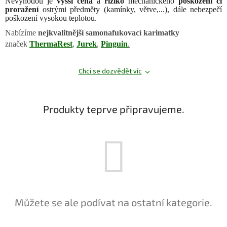
Nevýhodou je
vyšší cena
a
riziko
mechanického
poškození či
proražení
ostrými předměty (kamínky, větve,...), dále nebezpečí
poškození vysokou teplotou.
Nabízíme
nejkvalitnější samonafukovací karimatky
značek
ThermaRest
,
Jurek
,
Pinguin
.
Chci se dozvědět víc
Produkty teprve připravujeme.
Můžete se ale podívat na ostatní kategorie.