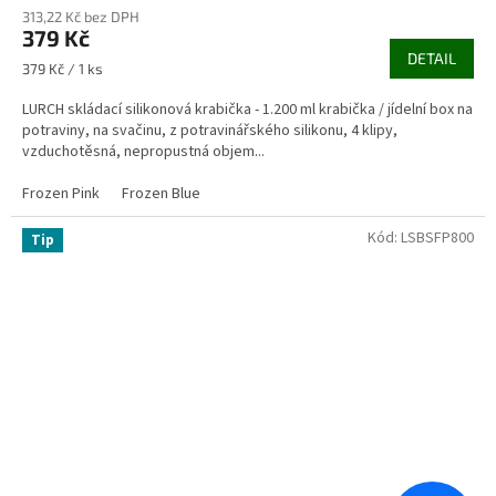
313,22 Kč bez DPH
379 Kč
DETAIL
Měrná
379 Kč / 1 ks
cena:
LURCH skládací silikonová krabička - 1.200 ml krabička / jídelní box na
potraviny, na svačinu, z potravinářského silikonu, 4 klipy,
vzduchotěsná, nepropustná objem...
Frozen Pink
Frozen Blue
Kód:
LSBSFP800
Tip