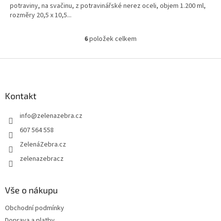
potraviny, na svačinu, z potravinářské nerez oceli, objem 1.200 ml,
rozměry 20,5 x 10,5...
6
položek celkem
O
v
l
Z
á
á
d
p
a
a
Kontakt
c
t
í
info
@
zelenazebra.cz
í
p
r
607 564 558
v
ZelenáZebra.cz
k
y
zelenazebracz
v
ý
p
Vše o nákupu
i
s
Obchodní podmínky
u
Doprava a platby