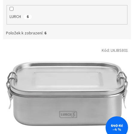
LURCH
6
Položek k zobrazení:
6
V
Kód:
LNJBS801
ý
p
i
s
p
r
o
d
u
k
t
ů
640 Kč
–4 %