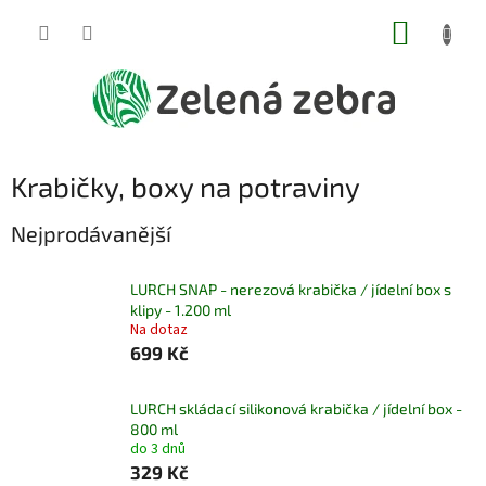
Přejít
NÁKUP
na
obsah
KOŠÍK
Krabičky, boxy na potraviny
Nejprodávanější
LURCH SNAP - nerezová krabička / jídelní box s
klipy - 1.200 ml
Na dotaz
699 Kč
LURCH skládací silikonová krabička / jídelní box -
800 ml
do 3 dnů
329 Kč