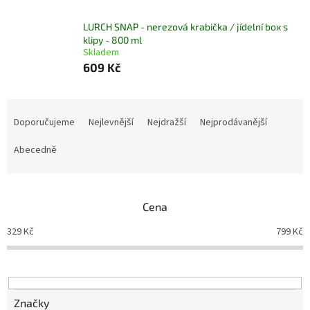
LURCH SNAP - nerezová krabička / jídelní box s
klipy - 800 ml
Skladem
609 Kč
Ř
a
Doporučujeme
Nejlevnější
Nejdražší
Nejprodávanější
z
e
Abecedně
n
í
p
Cena
r
o
329
Kč
799
Kč
d
u
k
t
ů
Značky