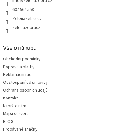
info
@
zelenazebra.cz
í
p
r
607 564 558
v
ZelenáZebra.cz
k
y
zelenazebracz
v
ý
p
Vše o nákupu
i
s
Obchodní podmínky
u
Doprava a platby
Reklamační řád
Odstoupení od smlouvy
Ochrana osobních údajů
Kontakt
Napište nám
Mapa serveru
BLOG
Prodávané značky