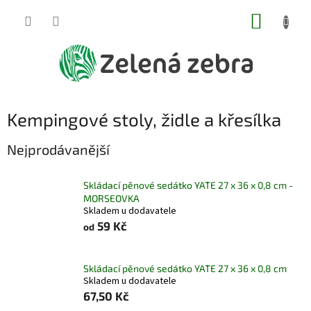
Přejít
NÁKUP
na
obsah
KOŠÍK
Kempingové stoly, židle a křesílka
Nejprodávanější
Skládací pěnové sedátko YATE 27 x 36 x 0,8 cm -
MORSEOVKA
Skladem u dodavatele
59 Kč
od
Skládací pěnové sedátko YATE 27 x 36 x 0,8 cm
Skladem u dodavatele
67,50 Kč