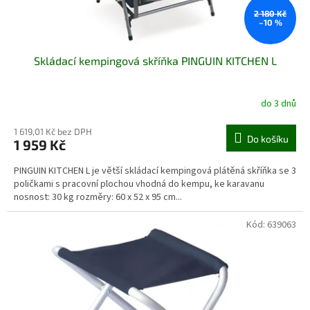
t
ů
2 180 Kč
–10 %
Skládací kempingová skříňka PINGUIN KITCHEN L
do 3 dnů
1 619,01 Kč bez DPH
Do košíku
1 959 Kč
PINGUIN KITCHEN L je větší skládací kempingová plátěná skříňka se 3
poličkami s pracovní plochou vhodná do kempu, ke karavanu
nosnost: 30 kg rozměry: 60 x 52 x 95 cm...
Kód:
639063