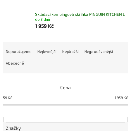
Skládací kempingová skříňka PINGUIN KITCHEN L
do 3 dnů
1 959 Kč
Ř
a
Doporučujeme
Nejlevnější
Nejdražší
Nejprodávanější
z
e
Abecedně
n
í
p
Cena
r
o
59
Kč
1959
Kč
d
u
k
t
ů
Značky