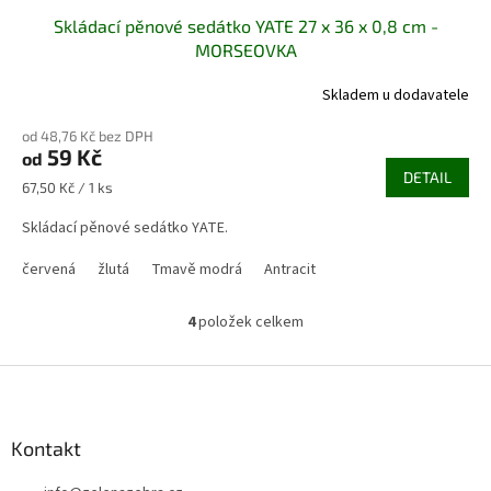
Skládací pěnové sedátko YATE 27 x 36 x 0,8 cm -
MORSEOVKA
Skladem u dodavatele
od 48,76 Kč bez DPH
59 Kč
od
DETAIL
Měrná
67,50 Kč / 1 ks
cena:
Skládací pěnové sedátko YATE.
červená
žlutá
Tmavě modrá
Antracit
4
položek celkem
O
v
l
Z
á
á
d
p
a
a
Kontakt
c
t
í