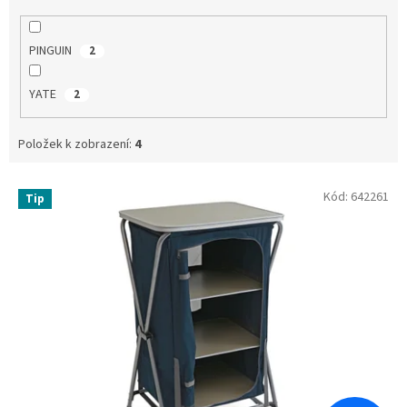
PINGUIN
2
YATE
2
Položek k zobrazení:
4
V
Kód:
642261
Tip
ý
p
i
s
p
r
o
d
u
k