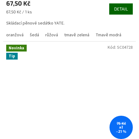
67,50 Kč
DETAIL
Měrná
67,50 Kč / 1 ks
cena:
Skládací pěnové sedátko YATE.
oranžová
šedá
růžová
tmavě zelená
Tmavě modrá
Kód:
SC04728
Novinka
Tip
75 Kč
až
–21 %