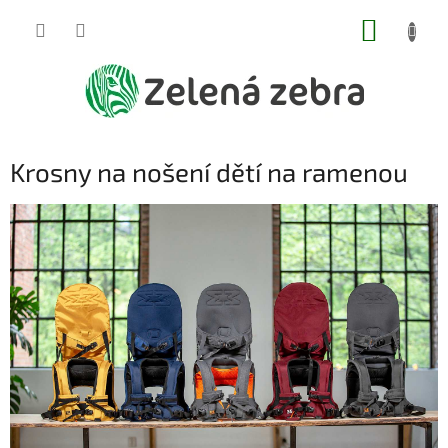
Přejít
NÁKUP
na
obsah
KOŠÍK
Krosny na nošení dětí na ramenou