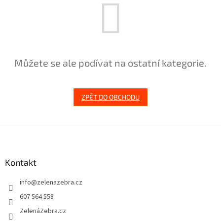
Můžete se ale podívat na ostatní kategorie.
ZPĚT DO OBCHODU
Z
á
p
a
Kontakt
t
info
@
zelenazebra.cz
í
607 564 558
ZelenáZebra.cz