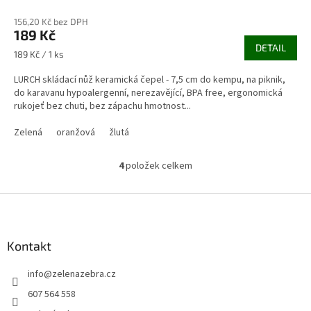
156,20 Kč bez DPH
189 Kč
DETAIL
Měrná
189 Kč / 1 ks
cena:
LURCH skládací nůž keramická čepel - 7,5 cm do kempu, na piknik,
do karavanu hypoalergenní, nerezavějící, BPA free, ergonomická
rukojeť bez chuti, bez zápachu hmotnost...
Zelená
oranžová
žlutá
4
položek celkem
O
v
l
Z
á
á
d
p
a
a
Kontakt
c
t
í
info
@
zelenazebra.cz
í
p
r
607 564 558
v