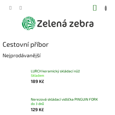
Přejít
NÁKUP
na
obsah
KOŠÍK
Cestovní příbor
Nejprodávanější
LURCH keramický skládací nůž
Skladem
189 Kč
Nerezová skládací vidlička PINGUIN FORK
do 3 dnů
129 Kč