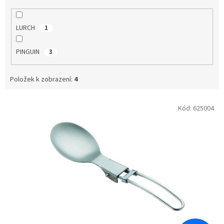
LURCH
1
PINGUIN
3
Položek k zobrazení:
4
V
Kód:
625004
ý
p
i
s
p
r
o
d
u
k