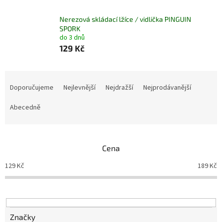
Nerezová skládací lžíce / vidlička PINGUIN
SPORK
do 3 dnů
129 Kč
Ř
a
Doporučujeme
Nejlevnější
Nejdražší
Nejprodávanější
z
e
Abecedně
n
í
p
Cena
r
o
129
Kč
189
Kč
d
u
k
t
ů
Značky