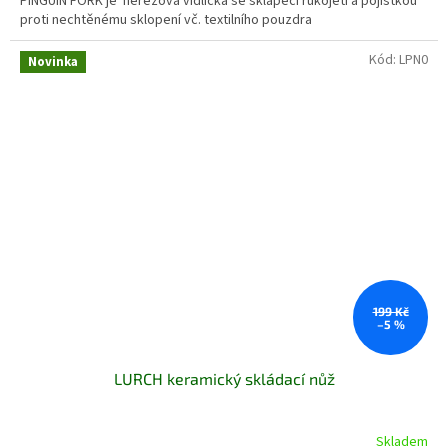
PINGUIN FORK je nerezová vidlička se sklápěcí rukojetí a pojistkou
proti nechtěnému sklopení vč. textilního pouzdra
Kód:
LPN0
Novinka
199 Kč
–5 %
LURCH keramický skládací nůž
Skladem