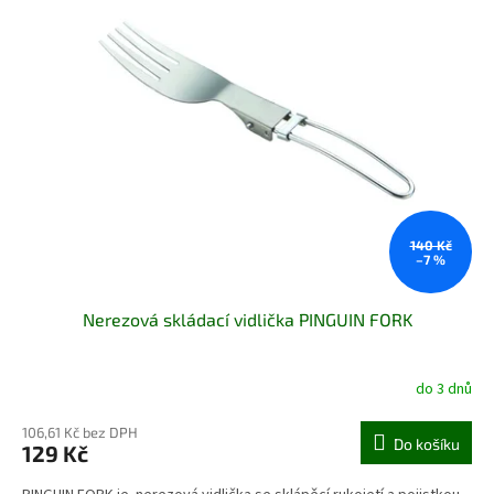
140 Kč
–7 %
Nerezová skládací vidlička PINGUIN FORK
do 3 dnů
106,61 Kč bez DPH
Do košíku
129 Kč