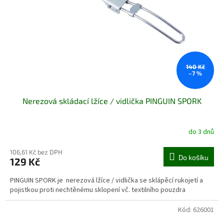
140 Kč
–7 %
Nerezová skládací lžíce / vidlička PINGUIN SPORK
do 3 dnů
106,61 Kč bez DPH
Do košíku
129 Kč
PINGUIN SPORK je nerezová lžíce / vidlička se sklápěcí rukojetí a
pojistkou proti nechtěnému sklopení vč. textilního pouzdra
Kód:
626001