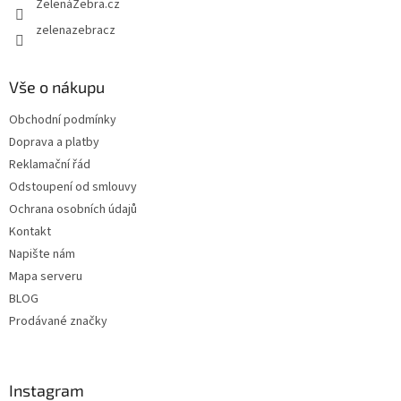
ZelenáZebra.cz
k
y
zelenazebracz
v
ý
p
Vše o nákupu
i
s
Obchodní podmínky
u
Doprava a platby
Reklamační řád
Odstoupení od smlouvy
Ochrana osobních údajů
Kontakt
Napište nám
Mapa serveru
BLOG
Prodávané značky
Instagram