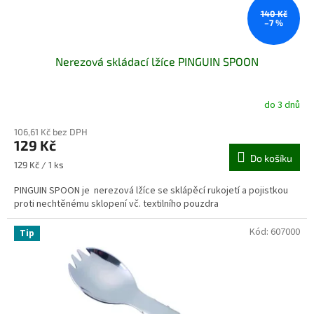
t
ů
140 Kč
–7 %
Nerezová skládací lžíce PINGUIN SPOON
do 3 dnů
106,61 Kč bez DPH
129 Kč
Do košíku
Měrná
129 Kč / 1 ks
cena:
PINGUIN SPOON je nerezová lžíce se sklápěcí rukojetí a pojistkou
proti nechtěnému sklopení vč. textilního pouzdra
Kód:
607000
Tip