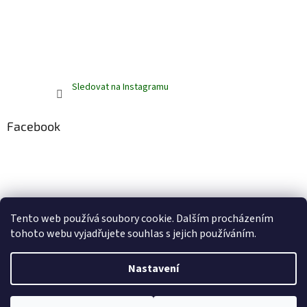
Sledovat na Instagramu
Facebook
Tento web používá soubory cookie. Dalším procházením
tohoto webu vyjadřujete souhlas s jejich používáním.
Vytvořil Shoptet
Nastavení
Copyright 2026
ZelenáZebra.cz
. Všechna práva vyhrazena.
Upravit