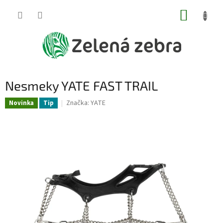
Přejít
NÁKUP
na
obsah
KOŠÍK
Nesmeky YATE FAST TRAIL
Značka:
YATE
Novinka
Tip