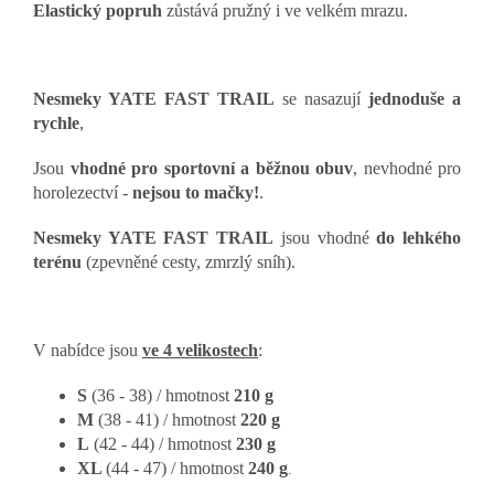
E
lastický popruh
zůstává pružný i ve velkém mrazu.
Nesmeky YATE FAST TRAIL
se nasazují
jednoduše a
rychle
,
Jsou
vhodné pro sportovní a běžnou obuv
, nevhodné pro
horolezectví -
nejsou to mačky!
.
Nesmeky YATE FAST TRAIL
jsou vhodné
do lehkého
terénu
(zpevněné cesty, zmrzlý sníh).
V nabídce jsou
ve 4 velikostech
:
S
(36 - 38) / hmotnost
210 g
M
(38 - 41) / hmotnost
220 g
L
(42 - 44) / hmotnost
230 g
XL
(44 - 47) / hmotnost
240 g
.