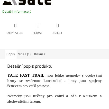
Detailní informace
ZEPTAT SE
HLÍDAT
SDÍLET
Popis
Videa (1)
Diskuze
Detailní popis produktu
YATE FAST TRAIL
jsou
lehké nesmeky s ocelovými
hroty se zesílenou konstrukcí -
hroty jsou
spojeny
řetízkem
pro větší pevnost.
Nesmeky jsou
určeny pro chůzi a běh v kluzkém a
zledovatělém terénu
.