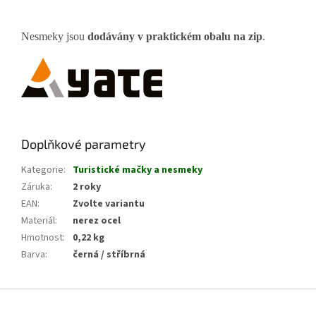
Nesmeky jsou
dodávány
v praktickém obalu na zip
.
Doplňkové parametry
Kategorie
:
Turistické mačky a nesmeky
Záruka
:
2 roky
EAN
:
Zvolte variantu
Materiál
:
nerez ocel
Hmotnost
:
0,22 kg
Barva
:
černá / stříbrná
Z
á