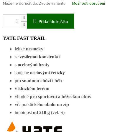
Můžeme doručit do:
Zvolte variantu
Možnosti doručení
Přidat do košíku
YATE
FAST TRAIL
lehké
nesmeky
se
zesílenou konstrukcí
s
ocelovými hroty
spojené
ocelovými řetízky
pro
snadnou chůzi i běh
v
kluzkém terénu
vhodné
pro sportovní a běžeckou obuv
vč. praktického
obalu na zip
hmotnost
od 210 g
(vel. S)