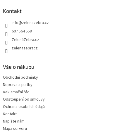
p
a
Kontakt
t
info
@
zelenazebra.cz
í
607 564 558
ZelenáZebra.cz
zelenazebracz
Vše o nákupu
Obchodní podmínky
Doprava a platby
Reklamační řád
Odstoupení od smlouvy
Ochrana osobních údajů
Kontakt
Napište nám
Mapa serveru