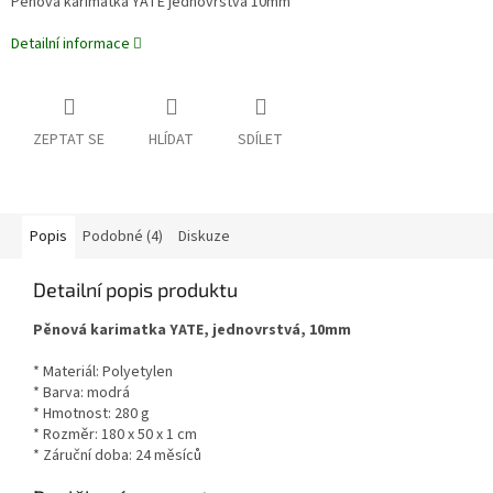
Pěnová karimatka YATE jednovrstvá 10mm
Detailní informace
ZEPTAT SE
HLÍDAT
SDÍLET
Popis
Podobné (4)
Diskuze
Detailní popis produktu
Pěnová karimatka YATE, jednovrstvá, 10mm
* Materiál: Polyetylen
* Barva: modrá
* Hmotnost: 280 g
* Rozměr: 180 x 50 x 1 cm
* Záruční doba: 24 měsíců