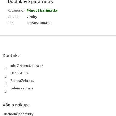
Doplňkové parametry
Kategorie
:
Pěnové karimatky
Záruka
:
2 roky
EAN
:
8595053900459
Z
á
p
a
Kontakt
t
info
@
zelenazebra.cz
í
607 564 558
ZelenáZebra.cz
zelenazebracz
Vše o nákupu
Obchodní podmínky