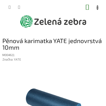
Přejít
NÁKUP
na
obsah
KOŠÍK
Pěnová karimatka YATE jednovrstvá
10mm
M004621
Značka:
YATE