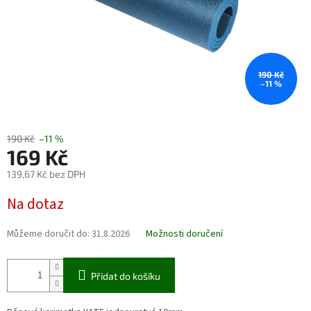
190 Kč
–11 %
190 Kč
–11 %
169 Kč
139,67 Kč bez DPH
Měrná
Na dotaz
cena:
Můžeme doručit do:
31.8.2026
Možnosti doručení
Přidat do košíku