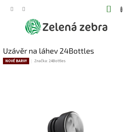
Přejít
NÁKUP
na
obsah
KOŠÍK
Uzávěr na láhev 24Bottles
Značka:
24Bottles
NOVÉ BARVY