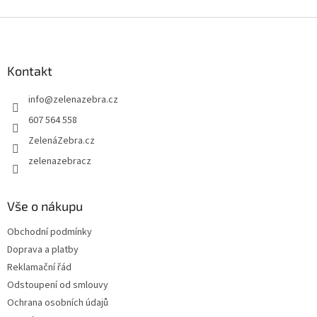
Z
á
p
a
Kontakt
t
info
@
zelenazebra.cz
í
607 564 558
ZelenáZebra.cz
zelenazebracz
Vše o nákupu
Obchodní podmínky
Doprava a platby
Reklamační řád
Odstoupení od smlouvy
Ochrana osobních údajů