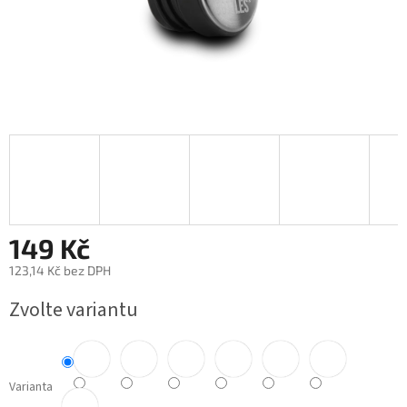
149 Kč
123,14 Kč bez DPH
Měrná
Zvolte variantu
cena:
Varianta