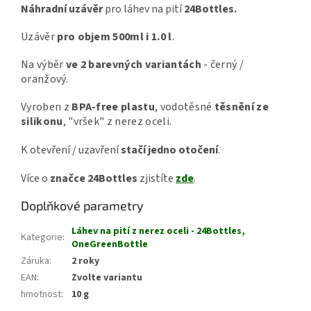
Náhradní uzávěr
pro láhev na pití
24Bottles.
Uzávěr
pro objem 500ml i 1.0 l
.
Na výběr
ve 2 barevných variantách
- černý /
oranžový.
Vyroben z
BPA-free plastu
, vodotěsné
těsnění ze
silikonu
, "vršek" z nerez oceli.
K otevření / uzavření
stačí jedno otočení
.
Více o
značce 24Bottles
zjistíte
zde
.
Doplňkové parametry
Láhev na pití z nerez oceli - 24Bottles,
Kategorie
:
OneGreenBottle
Záruka
:
2 roky
EAN
:
Zvolte variantu
hmotnost
:
10 g