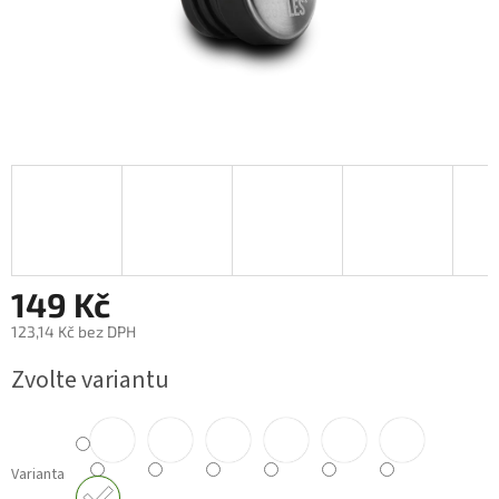
149 Kč
123,14 Kč bez DPH
Měrná
Zvolte variantu
cena:
Varianta