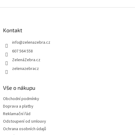
Z
á
p
a
Kontakt
t
info
@
zelenazebra.cz
í
607 564 558
ZelenáZebra.cz
zelenazebracz
Vše o nákupu
Obchodní podmínky
Doprava a platby
Reklamační řád
Odstoupení od smlouvy
Ochrana osobních údajů