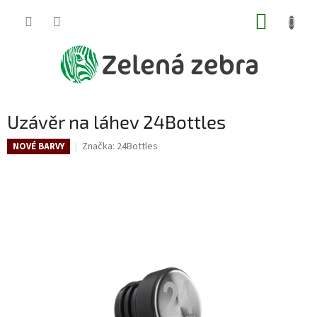
Přejít
NÁKUP
na
obsah
KOŠÍK
Uzávěr na láhev 24Bottles
Značka:
24Bottles
NOVÉ BARVY