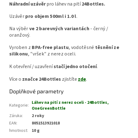
Náhradní uzávěr
pro láhev na pití
24Bottles.
Uzávěr
pro objem 500ml i 1.0 l
.
Na výběr
ve 2 barevných variantách
- černý /
oranžový.
Vyroben z
BPA-free plastu
, vodotěsné
těsnění ze
silikonu
, "vršek" z nerez oceli.
K otevření / uzavření
stačí jedno otočení
.
Více o
značce 24Bottles
zjistíte
zde
.
Doplňkové parametry
Láhev na pití z nerez oceli - 24Bottles,
Kategorie
:
OneGreenBottle
Záruka
:
2 roky
EAN
:
8051513921018
hmotnost
:
10 g