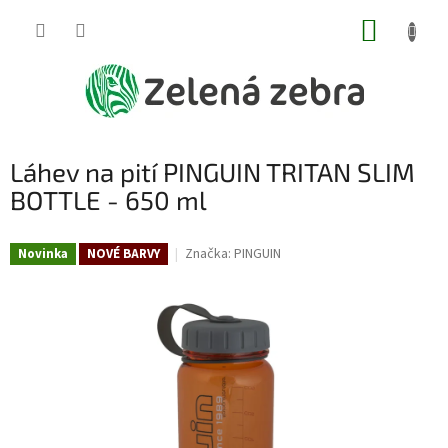
Přejít
NÁKUP
na
obsah
KOŠÍK
Láhev na pití PINGUIN TRITAN SLIM
BOTTLE - 650 ml
Značka:
PINGUIN
Novinka
NOVÉ BARVY