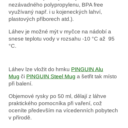
nezávadného polypropylenu, BPA free
využívaný např. i u kojeneckých lahví,
plastových příborech atd.).
Láhev je možné mýt v myčce na nádobí a
snese teplotu vody v rozsahu -10 °C až 95
°C.
Láhev lze vložit do hrnku
PINGUIN Alu
Mug
či
PINGUIN Steel Mug
a šetřit tak místo
při balení.
Objemové rysky po 50 ml, dělají z láhve
praktického pomocníka při vaření, což
oceníte především na vícedenních pobytech
v přírodě.