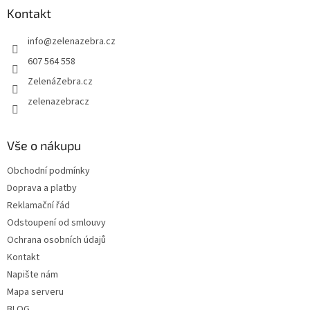
a
Kontakt
t
info
@
zelenazebra.cz
í
607 564 558
ZelenáZebra.cz
zelenazebracz
Vše o nákupu
Obchodní podmínky
Doprava a platby
Reklamační řád
Odstoupení od smlouvy
Ochrana osobních údajů
Kontakt
Napište nám
Mapa serveru
BLOG