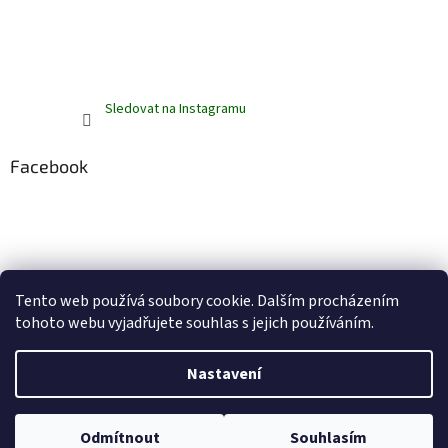
Sledovat na Instagramu
Facebook
Tento web používá soubory cookie. Dalším procházením
tohoto webu vyjadřujete souhlas s jejich používáním.
Vytvořil Shoptet
Nastavení
Copyright 2026
ZelenáZebra.cz
. Všechna práva vyhrazena.
Upravit
Odmítnout
Souhlasím
nastavení cookies