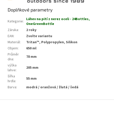
Doplňkové parametry
Láhev na pití z nerez oceli - 24Bottles,
Kategorie
:
OneGreenBottle
Záruka
:
2 roky
EAN
:
Zvolte variantu
Materiál
:
Tritan™, Polypropylen, Silikon
Objem
:
650 ml
Průměr
78 mm
dna
:
výška
205 mm
lahve
:
šířka
55 mm
hrdla
:
Barva
:
modrá / oranžová / žlutá / šedá
Z
á
p