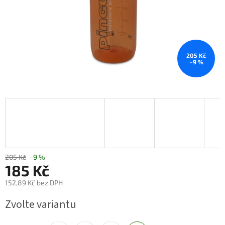
205 Kč
–9 %
205 Kč
–9 %
185 Kč
152,89 Kč bez DPH
Měrná
Zvolte variantu
cena: