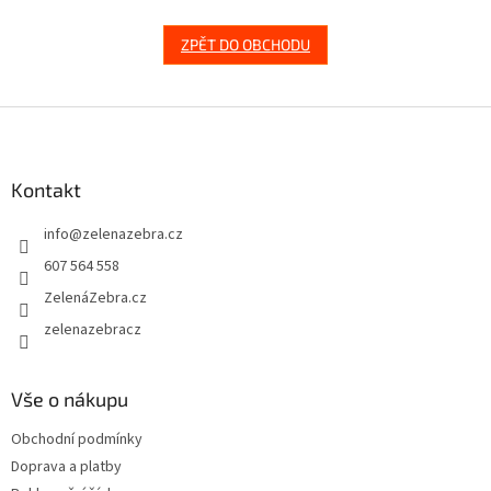
ZPĚT DO OBCHODU
Z
á
p
a
Kontakt
t
info
@
zelenazebra.cz
í
607 564 558
ZelenáZebra.cz
zelenazebracz
Vše o nákupu
Obchodní podmínky
Doprava a platby