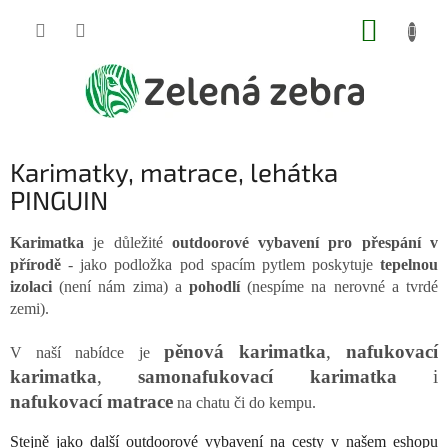
Přejít
NÁKUP
na
obsah
KOŠÍK
Karimatky, matrace, lehátka
PINGUIN
Karimatka
je důležité
outdoorové vybavení pro přespání v
přírodě
- jako podložka pod spacím pytlem poskytuje
tepelnou
izolaci
(není nám zima) a
pohodlí
(nespíme na nerovné a tvrdé
zemi).
pěnová karimatka
,
nafukovací
V naší nabídce je
karimatka
,
samonafukovací karimatka
i
nafukovací matrace
na chatu či do kempu.
Stejně jako další outdoorové vybavení na cesty v našem eshopu