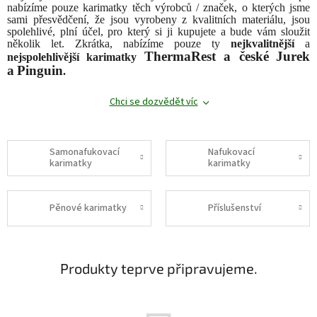
nabízíme pouze karimatky těch výrobců / značek, o kterých jsme
sami přesvědčení, že jsou vyrobeny z kvalitních materiálu, jsou
spolehlivé, plní účel, pro který si ji kupujete a bude vám sloužit
několik let. Zkrátka, nabízíme pouze ty
nejkvalitnější
a
ThermaRest a české
Jurek
nejspolehlivější
karimatky
a
Pinguin
.
Chci se dozvědět víc
Samonafukovací
Nafukovací
karimatky
karimatky
Pěnové karimatky
Příslušenství
Produkty teprve připravujeme.