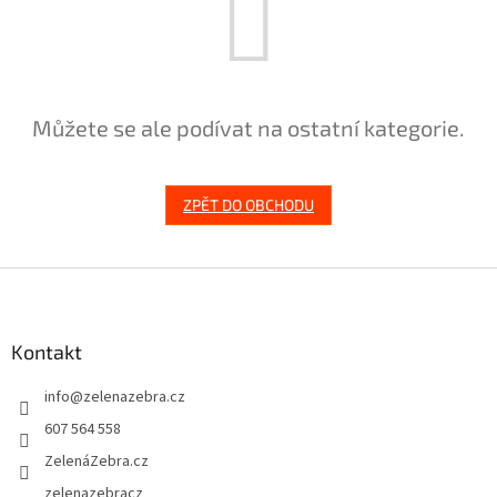
Můžete se ale podívat na ostatní kategorie.
ZPĚT DO OBCHODU
Z
á
p
a
Kontakt
t
info
@
zelenazebra.cz
í
607 564 558
ZelenáZebra.cz
zelenazebracz