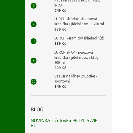
Kapesní zavírací nůž OPINEL
INOX
249 Kč
LURCH skládací silikonová
krabička / jídelní box - 1.200 ml
379 Kč
LURCH keramický skládací nůž
189 Kč
LURCH SNAP - nerezová
krabička / jídelní box s klipy -
800 ml
609 Kč
Uzávěr na láhev 24Bottles -
sportovní
149 Kč
BLOG
NOVINKA - čelovka PETZL SWIFT
RL