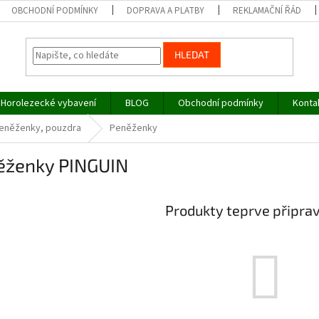
OBCHODNÍ PODMÍNKY
DOPRAVA A PLATBY
REKLAMAČNÍ ŘÁD
HLEDAT
Horolezecké vybavení
BLOG
Obchodní podmínky
Konta
peněženky, pouzdra
Peněženky
ěženky PINGUIN
Produkty teprve připra