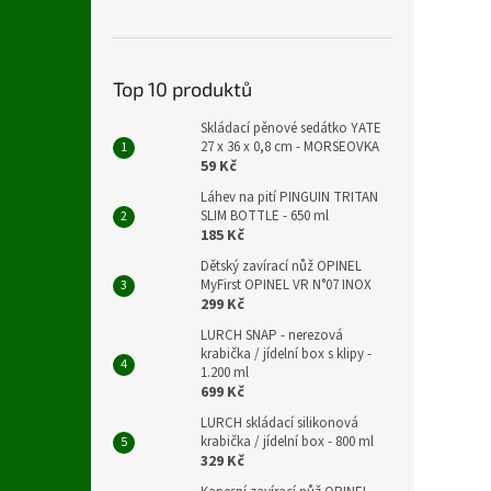
Top 10 produktů
Skládací pěnové sedátko YATE
27 x 36 x 0,8 cm - MORSEOVKA
59 Kč
Láhev na pití PINGUIN TRITAN
SLIM BOTTLE - 650 ml
185 Kč
Dětský zavírací nůž OPINEL
MyFirst OPINEL VR N°07 INOX
299 Kč
LURCH SNAP - nerezová
krabička / jídelní box s klipy -
1.200 ml
699 Kč
LURCH skládací silikonová
krabička / jídelní box - 800 ml
329 Kč