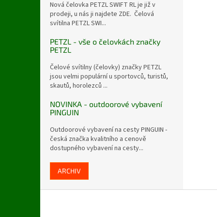
Nová čelovka PETZL SWIFT RL je již v
prodeji, u nás ji najdete ZDE. Čelová
svítilna PETZL SWI...
PETZL - vše o čelovkách značky
PETZL
Čelové svítilny (čelovky) značky PETZL
jsou velmi populární u sportovců, turistů,
skautů, horolezců ...
NOVINKA - outdoorové vybavení
PINGUIN
Outdoorové vybavení na cesty PINGUIN -
česká značka kvalitního a cenově
dostupného vybavení na cesty...
ARCHIV
Z
á
p