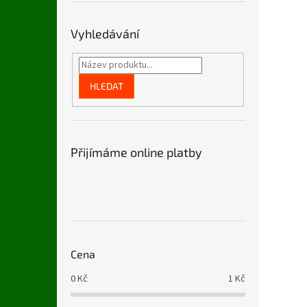
n
e
l
Vyhledávání
HLEDAT
Přijímáme online platby
Cena
0
Kč
1
Kč