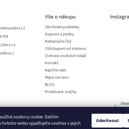
Vše o nákupu
Instagr
Obchodní podmínky
zelenazebra.cz
Doprava a platby
4 558
Reklamační řád
áZebra.cz
Odstoupení od smlouvy
azebracz
Ochrana osobních údajů
Kontakt
Napište nám
Mapa serveru
BLOG
Prodávané značky
Sled
užívá soubory cookie. Dalším
Odmítnout
tohoto webu vyjadřujete souhlas s jejich