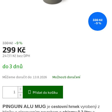
330 Kč
–9 %
330 Kč
–9 %
299 Kč
247,11 Kč bez DPH
Měrná
do 3 dnů
cena:
Můžeme doručit do:
13.8.2026
Možnosti doručení
Přidat do košíku
PINGUIN ALU MUG
je
cestovní hrnek
vyrobený z