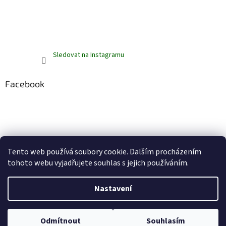
Sledovat na Instagramu
Facebook
Tento web používá soubory cookie. Dalším procházením
tohoto webu vyjadřujete souhlas s jejich používáním.
Vytvořil Shoptet
Nastavení
Copyright 2026
ZelenáZebra.cz
. Všechna práva vyhrazena.
Upravit
Odmítnout
Souhlasím
nastavení cookies