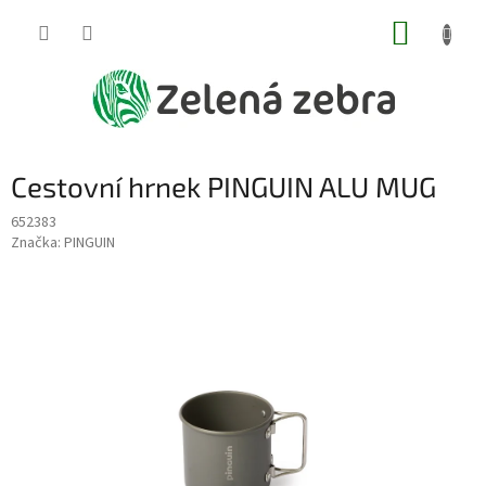
Přejít
NÁKUP
na
obsah
KOŠÍK
Cestovní hrnek PINGUIN ALU MUG
652383
Značka:
PINGUIN