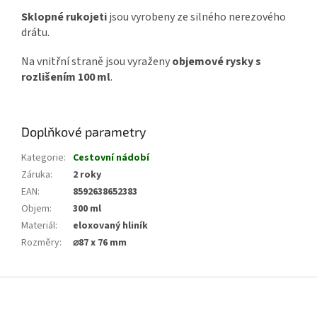
Sklopné rukojeti
jsou vyrobeny ze silného nerezového
drátu.
Na vnitřní straně jsou vyraženy
objemové rysky s
rozlišením 100 ml
.
Doplňkové parametry
Kategorie
:
Cestovní nádobí
Záruka
:
2 roky
EAN
:
8592638652383
Objem
:
300 ml
Materiál
:
eloxovaný hliník
Rozměry
:
⌀87 x 76 mm
Z
á
p