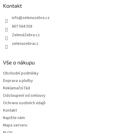
a
Kontakt
t
info
@
zelenazebra.cz
í
607 564 558
ZelenáZebra.cz
zelenazebracz
Vše o nákupu
Obchodní podmínky
Doprava a platby
Reklamační řád
Odstoupení od smlouvy
Ochrana osobních údajů
Kontakt
Napište nám
Mapa serveru
BLOG