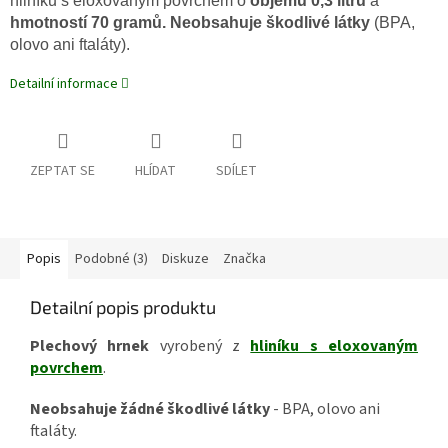
hliníku s eloxovaným povrchem o
objemu 0,3 litru
a
hmotností 70 gramů. Neobsahuje škodlivé látky
(BPA,
olovo ani ftaláty).
Detailní informace
ZEPTAT SE
HLÍDAT
SDÍLET
Popis
Podobné (3)
Diskuze
Značka
Detailní popis produktu
Plechový hrnek
vyrobený z
hliníku s eloxovaným
povrchem
.
Neobsahuje žádné škodlivé látky
- BPA, olovo ani
ftaláty.