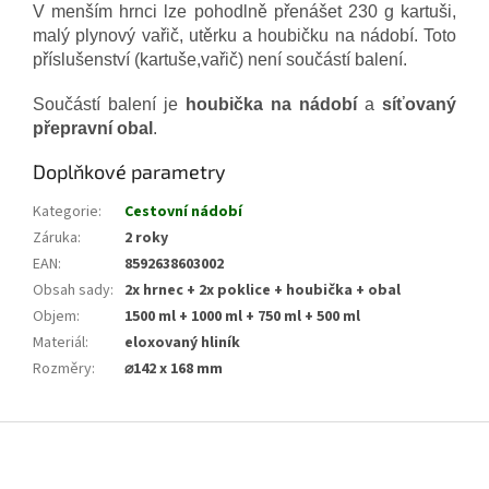
V menším hrnci lze pohodlně přenášet 230 g kartuši,
malý plynový vařič, utěrku a houbičku na nádobí. Toto
příslušenství (kartuše,vařič) není součástí balení.
Součástí balení je
houbička na nádobí
a
síťovaný
přepravní obal
.
Doplňkové parametry
Kategorie
:
Cestovní nádobí
Záruka
:
2 roky
EAN
:
8592638603002
Obsah sady
:
2x hrnec + 2x poklice + houbička + obal
Objem
:
1500 ml + 1000 ml + 750 ml + 500 ml
Materiál
:
eloxovaný hliník
Rozměry
:
⌀142 x 168 mm
Z
á
p