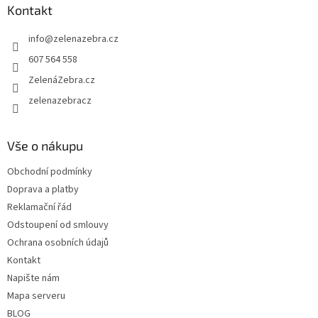
a
Kontakt
t
info
@
zelenazebra.cz
í
607 564 558
ZelenáZebra.cz
zelenazebracz
Vše o nákupu
Obchodní podmínky
Doprava a platby
Reklamační řád
Odstoupení od smlouvy
Ochrana osobních údajů
Kontakt
Napište nám
Mapa serveru
BLOG