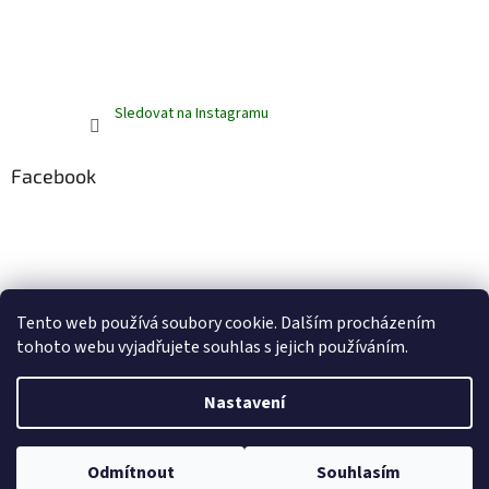
Sledovat na Instagramu
Facebook
Tento web používá soubory cookie. Dalším procházením
tohoto webu vyjadřujete souhlas s jejich používáním.
Vytvořil Shoptet
Nastavení
Copyright 2026
ZelenáZebra.cz
. Všechna práva vyhrazena.
Upravit
Odmítnout
Souhlasím
nastavení cookies