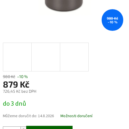
980 Kč
–10 %
980 Kč
–10 %
879 Kč
726,45 Kč bez DPH
Měrná
do 3 dnů
cena:
Můžeme doručit do:
14.8.2026
Možnosti doručení