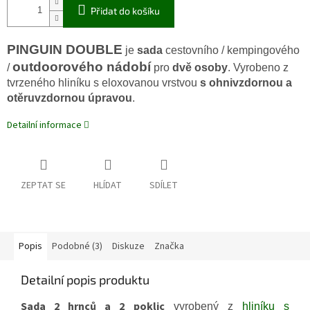
Přidat do košíku
PINGUIN DOUBLE
je
sada
cestovního / kempingového
outdoorového nádobí
/
pro
dvě osoby
. Vyrobeno z
tvrzeného hliníku s eloxovanou vrstvou
s ohnivzdornou a
otěruvzdornou úpravou
.
Detailní informace
ZEPTAT SE
HLÍDAT
SDÍLET
Popis
Podobné (3)
Diskuze
Značka
Detailní popis produktu
Sada 2 hrnců a 2 poklic
vyrobený z
hliníku s