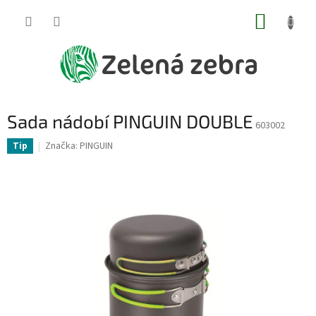
Přejít
NÁKUP
na
obsah
KOŠÍK
Sada nádobí PINGUIN DOUBLE
603002
Značka:
PINGUIN
Tip