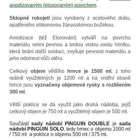
anodizovaným (eloxovaným) povrchem
.
Sklopné rukojeti
jsou vyrobeny z ocelového drátu,
opatřeného silikonovou žáruvzdornou bužírkou.
Anodizace (též Eloxování) vytváří na povrchu
materiálu velmi pevnou a tvrdou vrstvu oxidu hliníku,
která brání další oxidaci, zvyšuje pevnost materiálu a
jeho odolnost vůči otěru.
Celkový
objem
většího
hrnce je 1500 ml
, z toho
reálně využitelných je 1200 ml a n
a vnitřní straně
hrnce jsou
vyznačeny objemové rysky s rozlišením
300 ml
.
Větší poklice se dá využít jako druhá nádoba, jejíž
celkový objem je 750 ml a využitelný objem je 500 ml.
Součástí
sady nádobí PINGUIN DOUBLE
je
sada
nádobí PINGUIN SOLO
, tedy hrnec o objemu 1000 ml
/ 750 ml a poklice o objemu 500 ml / 375 ml.