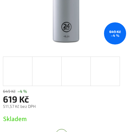
649 Kč
–4 %
649 Kč
–4 %
619 Kč
511,57 Kč bez DPH
Měrná
Skladem
cena: