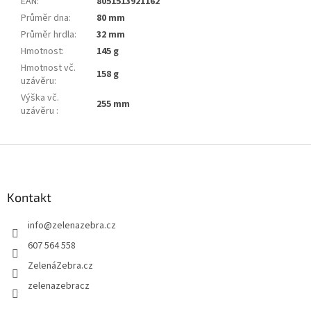
EAN
:
8051513921162
Průměr dna
:
80 mm
Průměr hrdla
:
32 mm
Hmotnost
:
145 g
Hmotnost vč.
158 g
uzávěru
:
Výška vč.
255 mm
uzávěru
:
Z
á
p
a
Kontakt
t
info
@
zelenazebra.cz
í
607 564 558
ZelenáZebra.cz
zelenazebracz