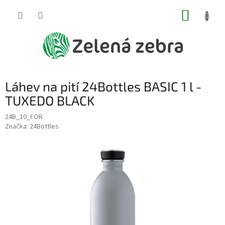
Přejít
NÁKUP
na
obsah
KOŠÍK
Láhev na pití 24Bottles BASIC 1 l -
TUXEDO BLACK
24B_10_FOR
Značka:
24Bottles