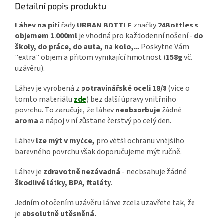
Detailní popis produktu
Láhev na pití
řady
URBAN BOTTLE
značky
24Bottles
s
objemem 1.000ml
je vhodná pro každodenní nošení -
do
školy, do práce, do auta, na kolo,...
Poskytne Vám
"extra" objem a přitom vynikající hmotnost (
158g
vč.
uzávěru).
Láhev je vyrobená z
potravinářské oceli 18/8
(více o
tomto materiálu
zde
) bez další úpravy vnitřního
povrchu. To zaručuje, že láhev
neabsorbuje
žádné
aroma
a nápoj v ní zůstane čerstvý po celý den.
Láhev
lze
mýt v myčce,
pro větší ochranu vnějšího
barevného povrchu však doporučujeme mýt ručně.
Láhev je
zdravotně nezávadná
- neobsahuje žádné
škodlivé látky, BPA, ftaláty
.
Jedním otočením uzávěru láhve zcela uzavřete tak, že
je
absolutně utěsněná.