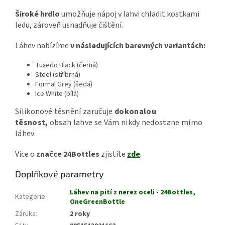
Široké hrdlo
umožňuje nápoj v lahvi chladit kostkami
ledu, zároveň usnadňuje čištění.
Láhev nabízíme
v následujících barevných variantách:
Tuxedo Black (černá)
Steel (stříbrná)
Formal Grey (šedá)
Ice White (bílá)
Silikonové těsnění zaručuje
dokonalou
těsnost,
obsah lahve se Vám nikdy nedostane mimo
láhev.
Více o
značce 24Bottles
zjistíte
zde
.
Doplňkové parametry
Láhev na pití z nerez oceli - 24Bottles,
Kategorie
:
OneGreenBottle
Záruka
:
2 roky