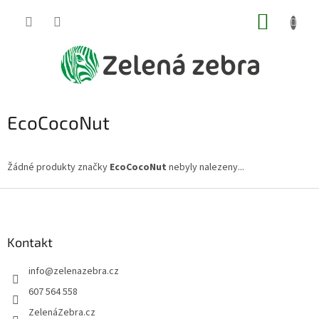
Přejít
NÁKUP
na
obsah
KOŠÍK
EcoCocoNut
Žádné produkty značky
EcoCocoNut
nebyly nalezeny...
Z
á
p
a
Kontakt
t
info
@
zelenazebra.cz
í
607 564 558
ZelenáZebra.cz