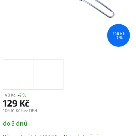
140 Kč
–7 %
140 Kč
–7 %
129 Kč
106,61 Kč bez DPH
Měrná
do 3 dnů
cena: