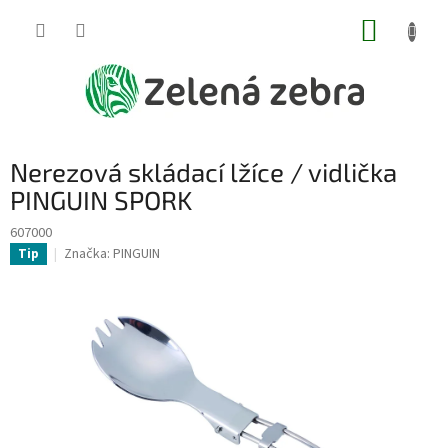
Přejít
NÁKUP
na
obsah
KOŠÍK
Nerezová skládací lžíce / vidlička
PINGUIN SPORK
607000
Značka:
PINGUIN
Tip