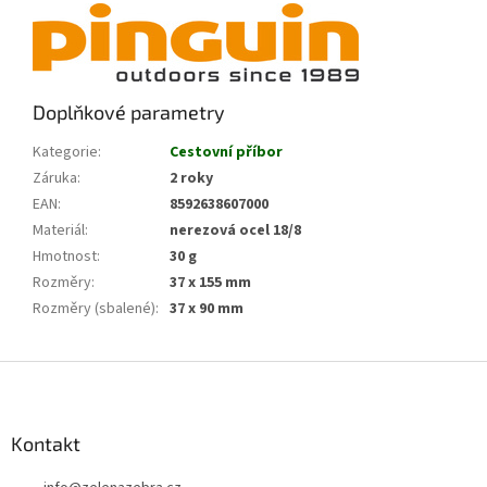
Doplňkové parametry
Kategorie
:
Cestovní příbor
Záruka
:
2 roky
EAN
:
8592638607000
Materiál
:
nerezová ocel 18/8
Hmotnost
:
30 g
Rozměry
:
37 x 155 mm
Rozměry (sbalené)
:
37 x 90 mm
Z
á
p
a
Kontakt
t