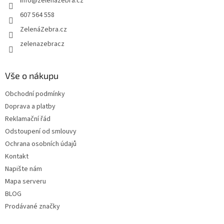
info
@
zelenazebra.cz
í
607 564 558
ZelenáZebra.cz
zelenazebracz
Vše o nákupu
Obchodní podmínky
Doprava a platby
Reklamační řád
Odstoupení od smlouvy
Ochrana osobních údajů
Kontakt
Napište nám
Mapa serveru
BLOG
Prodávané značky