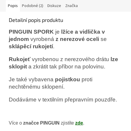
Popis
Podobné (2)
Diskuze
Značka
Detailní popis produktu
PINGUIN SPORK
je
lžíce a vidlička v
jednom
vyrobená
z nerezové oceli
se
sklápěcí rukojetí
.
Rukojeť
vyrobenou z nerezového drátu
lze
sklopit
a zkrátit tak příbor na polovinu.
Je také vybavena
pojistkou
proti
nechtěnému sklopení.
Dodáváme v textilním přepravním pouzdře.
Více o
značce PINGUIN
zjistíte
zde
.