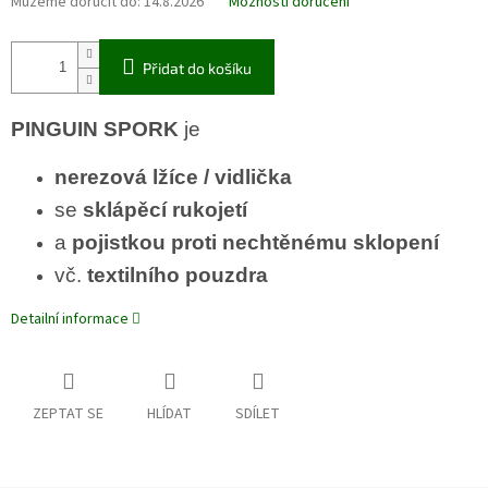
Můžeme doručit do:
14.8.2026
Možnosti doručení
Přidat do košíku
PINGUIN SPORK
je
nerezová lžíce / vidlička
se
sklápěcí rukojetí
a
pojistkou proti nechtěnému sklopení
vč.
textilního pouzdra
Detailní informace
ZEPTAT SE
HLÍDAT
SDÍLET