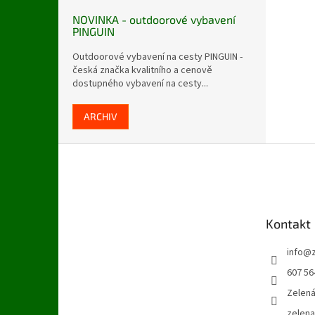
NOVINKA - outdoorové vybavení
PINGUIN
Outdoorové vybavení na cesty PINGUIN -
česká značka kvalitního a cenově
dostupného vybavení na cesty...
ARCHIV
Z
á
p
a
t
Kontakt
í
info
@
607 56
Zelen
zelen