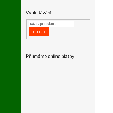
n
e
l
Vyhledávání
HLEDAT
Přijímáme online platby