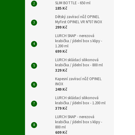
SLIM BOTTLE - 650 ml
185 Kč
Dětský zavírací nůž OPINEL
MyFirst OPINEL VR N°07 INOX
299 Kč
LURCH SNAP - nerezová
krabička / jídelní box s klipy -
1.200 ml
699 Kč
LURCH skládací silikonová
krabička / jídelní box - 800 ml
329 Kč
Kapesní zavírací nůž OPINEL
INOX
249 Kč
LURCH skládací silikonová
krabička / jídelní box - 1.200 ml
379 Kč
LURCH SNAP - nerezová
krabička / jídelní box s klipy -
800 ml
609 Kč