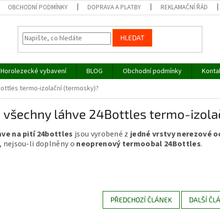
OBCHODNÍ PODMÍNKY
DOPRAVA A PLATBY
REKLAMAČNÍ ŘÁD
HLEDAT
Horolezecké vybavení
BLOG
Obchodní podmínky
Konta
ottles termo-izolační (termosky)?
 všechny láhve 24Bottles termo-izola
ve na pití 24bottles
jsou vyrobené z
jedné vrstvy nerezové o
, nejsou-li doplněny o
neoprenový termoobal 24Bottles
.
PŘEDCHOZÍ ČLÁNEK
DALŠÍ ČL