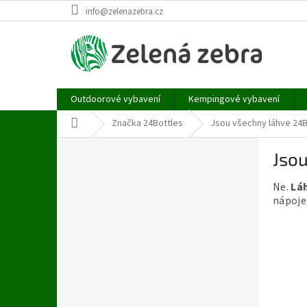
Přejít
info@zelenazebra.cz
na
obsah
Outdoorové vybavení
Kempingové vybavení
Domů
Značka 24Bottles
Jsou všechny láhve 24B
P
Jsou
o
s
Ne.
Láh
t
nápoje
r
a
n
n
í
p
a