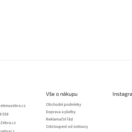
Vše o nákupu
Instagr
Obchodní podmínky
zelenazebra.cz
Doprava a platby
4 558
Reklamační řád
áZebra.cz
Odstoupení od smlouvy
azebracz