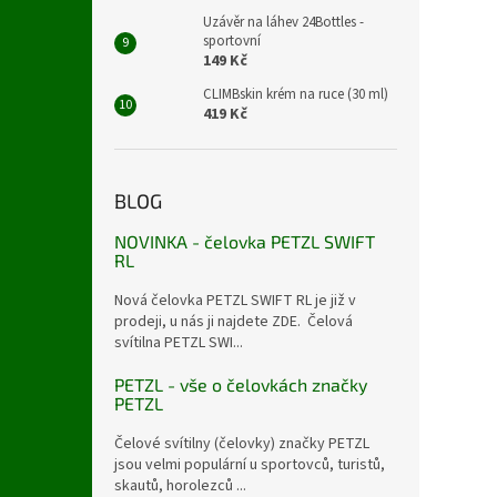
Uzávěr na láhev 24Bottles -
sportovní
149 Kč
CLIMBskin krém na ruce (30 ml)
419 Kč
BLOG
NOVINKA - čelovka PETZL SWIFT
RL
Nová čelovka PETZL SWIFT RL je již v
prodeji, u nás ji najdete ZDE. Čelová
svítilna PETZL SWI...
PETZL - vše o čelovkách značky
PETZL
Čelové svítilny (čelovky) značky PETZL
jsou velmi populární u sportovců, turistů,
skautů, horolezců ...