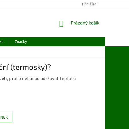
ODSTOUPENÍ OD SMLOUVY
OCHRANA OSOBNÍCH ÚDAJŮ
Přihlášení
KONTAK
NÁKUPNÍ
Prázdný košík
KOŠÍK
kt
Značky
ční (termosky)?
celi
, proto nebudou udržovat teplotu
ÁNEK