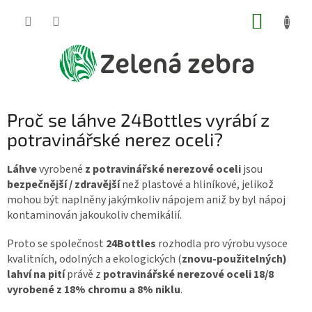
Přejít
NÁKUP
na
obsah
KOŠÍK
Proč se láhve 24Bottles vyrábí z
potravinářské nerez oceli?
Láhve
vyrobené
z potravinářské nerezové oceli
jsou
bezpečnější / zdravější
než plastové a hliníkové, jelikož
mohou být naplněny jakýmkoliv nápojem aniž by byl nápoj
kontaminován jakoukoliv chemikálií.
Proto se společnost
24Bottles
rozhodla pro výrobu vysoce
kvalitních, odolných a ekologických (
znovu-použitelných)
lahví na pití
právě z
potravinářské nerezové oceli 18/8
vyrobené z 18% chromu a 8% niklu
.