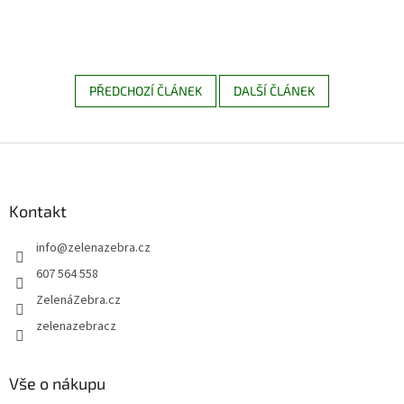
PŘEDCHOZÍ ČLÁNEK
DALŠÍ ČLÁNEK
Z
á
p
a
Kontakt
t
info
@
zelenazebra.cz
í
607 564 558
ZelenáZebra.cz
zelenazebracz
Vše o nákupu