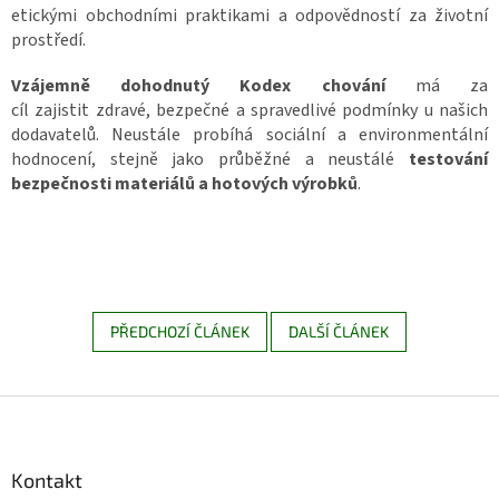
etickými obchodními praktikami a odpovědností za životní
prostředí.
Vzájemně dohodnutý Kodex chování
má za
cíl
zajistit zdravé, bezpečné a spravedlivé podmínky u našich
dodavatelů. Neustále probíhá sociální a environmentální
hodnocení, stejně jako průběžné a neustálé
testování
bezpečnosti materiálů a hotových výrobků
.
PŘEDCHOZÍ ČLÁNEK
DALŠÍ ČLÁNEK
Z
á
p
a
Kontakt