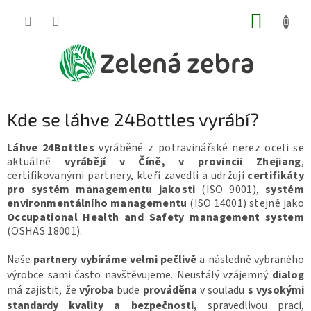
Přejít
NÁKUP
na
obsah
KOŠÍK
Kde se láhve 24Bottles vyrábí?
Láhve 24Bottles
vyráběné z potravinářské nerez oceli se
aktuálně
vyrábějí v Číně, v provincii Zhejiang
,
certifikovanými partnery, kteří zavedli a udržují
certifikáty
pro systém managementu jakosti
(ISO 9001),
systém
environmentálního managementu
(ISO 14001) stejně jako
Occupational Health and Safety management system
(OSHAS 18001).
Naše
partnery vybíráme velmi pečlivě
a následně vybraného
výrobce sami často navštěvujeme. Neustálý vzájemný
dialog
má zajistit, že
výroba
bude
prováděna
v souladu
s vysokými
standardy kvality a bezpečnosti,
spravedlivou prací,