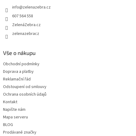
t
info
@
zelenazebra.cz
í
607 564 558
ZelenáZebra.cz
zelenazebracz
Vše o nákupu
Obchodní podmínky
Doprava a platby
Reklamační řád
Odstoupení od smlouvy
Ochrana osobních údajů
Kontakt
Napište nám
Mapa serveru
BLOG
Prodávané značky