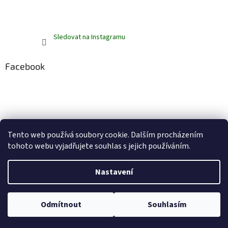
Sledovat na Instagramu
Facebook
Tento web používá soubory cookie. Dalším procházením
tohoto webu vyjadřujete souhlas s jejich používáním.
Vytvořil Shoptet
Nastavení
Copyright 2026
ZelenáZebra.cz
. Všechna práva vyhrazena.
Upravit
Odmítnout
Souhlasím
nastavení cookies