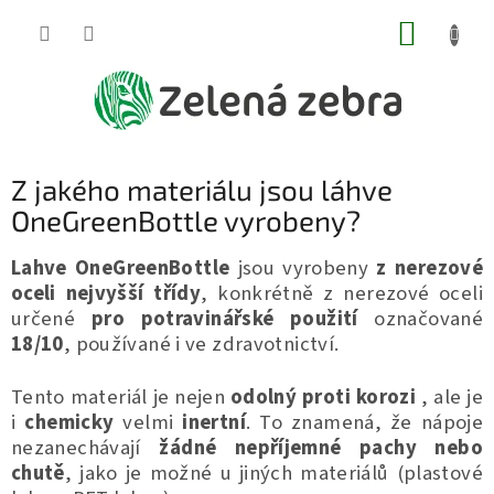
Přejít
NÁKUP
na
obsah
KOŠÍK
Z jakého materiálu jsou láhve
OneGreenBottle vyrobeny?
Lahve OneGreenBottle
jsou vyrobeny
z nerezové
oceli nejvyšší třídy
, konkrétně z nerezové oceli
určené
pro potravinářské použití
označované
18/10
, používané i ve zdravotnictví.
Tento materiál je nejen
odolný proti korozi
, ale je
i
chemicky
velmi
inertní
. To znamená, že nápoje
nezanechávají
žádné nepříjemné pachy nebo
chutě
, jako je možné u jiných materiálů (plastové