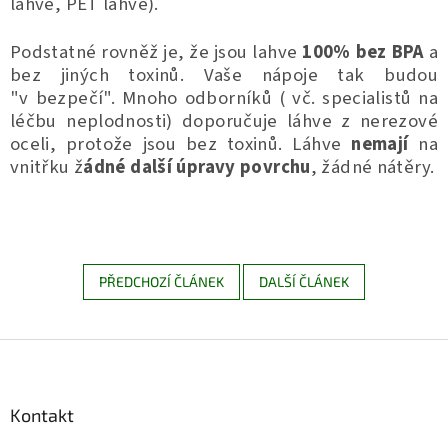
lahve, PET lahve).
Podstatné rovněž je, že jsou lahve
100% bez BPA
a
bez jiných toxinů. Vaše nápoje tak budou
"v bezpečí". Mnoho odborníků ( vč. specialistů na
léčbu neplodnosti) doporučuje láhve z nerezové
oceli, protože jsou bez toxinů. Láhve
nemají
na
vnitřku ž
ádné další úpravy povrchu
, žádné nátěry.
PŘEDCHOZÍ ČLÁNEK
DALŠÍ ČLÁNEK
Z
á
p
a
Kontakt
t