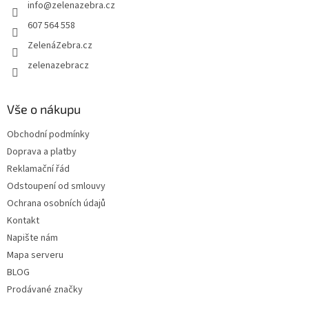
info
@
zelenazebra.cz
í
607 564 558
ZelenáZebra.cz
zelenazebracz
Vše o nákupu
Obchodní podmínky
Doprava a platby
Reklamační řád
Odstoupení od smlouvy
Ochrana osobních údajů
Kontakt
Napište nám
Mapa serveru
BLOG
Prodávané značky